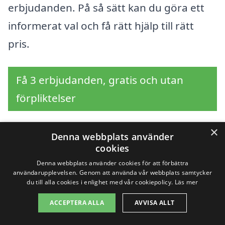
erbjudanden. På så sätt kan du göra ett
informerat val och få rätt hjälp till rätt
pris.
Få 3 erbjudanden, gratis och utan
förpliktelser
×
Denna webbplats använder
cookies
Sök efter en
Denna webbplats använder cookies för att förbättra
professionell för
användarupplevelsen. Genom att använda vår webbplats samtycker
du till alla cookies i enlighet med vår cookiepolicy.
Läs mer
dödsbostädning i andra
ACCEPTERA ALLA
AVVISA ALLT
städer nära Ankarsrum