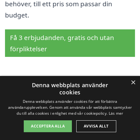
behöver, till ett pris som passar din
budget.
Få 3 erbjudanden, gratis och utan
förpliktelser
Sök efter en
×
Denna webbplats använder
cookies
professionell för
Denna webbplats använder cookies för att förbättra
användarupplevelsen. Genom att använda vår webbplats samtycker
dödsbostädning i andra
du till alla cookies i enlighet med vår cookiepolicy.
Läs mer
städer nära Askersund
ACCEPTERA ALLA
AVVISA ALLT