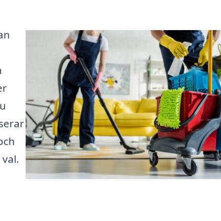
an
n
er
du
iserar
 och
 val.