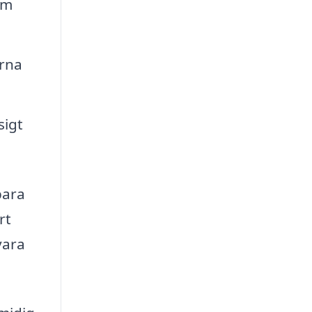
om
erna
sigt
para
rt
vara