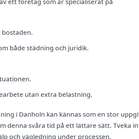
v ett företag som är specialiserat på
v bostaden.
 om både städning och juridik.
ituationen.
gearbete utan extra belastning.
dning i Danholn kan kännas som en stor uppgif
 denna svåra tid på ett lättare sätt. Tveka in
 hjälp och vägledning under processen.