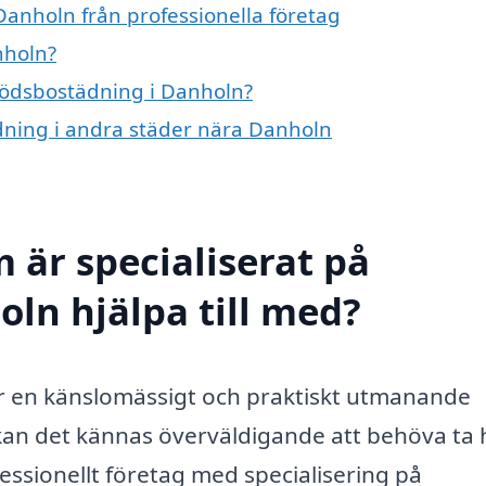
anholn från professionella företag
nholn?
 dödsbostädning i Danholn?
ädning i andra städer nära Danholn
 är specialiserat på
ln hjälpa till med?
r en känslomässigt och praktiskt utmanande
 kan det kännas överväldigande att behöva ta
fessionellt företag med specialisering på