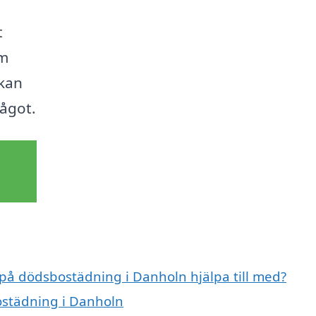
t
om
 kan
ågot.
 på dödsbostädning i Danholn hjälpa till med?
ostädning i Danholn