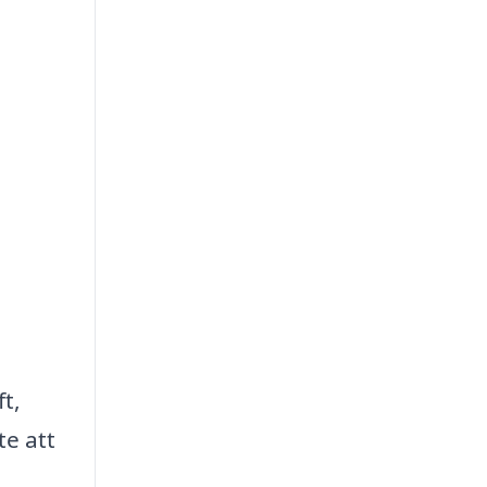
t,
te att