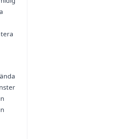
midig
ka
ntera
vända
nster
en
en