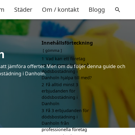
m
Städer
Om / kontakt
Blogg
Innehållsförteckning
n
gömma
1
Vad kan ett företag
som är specialiserat på
 att jämföra offerter. Men om du följer denna guide och
dödsbostädning i
bostädning i Danholn.
Danholn hjälpa till med?
2
Få alltid minst 3
erbjudanden för
dödsbostädning i
Danholn
3
Få 3 erbjudanden för
dödsbostädning i
Danholn från
professionella företag