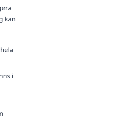
gera
ag kan
 hela
nns i
an