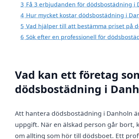
3
Få 3 erbjudanden för dödsbostädning i D
4
Hur mycket kostar dödsbostädning i Da
5
Vad hjälper till att bestämma priset på
6
Sök efter en professionell för dödsbost
Vad kan ett företag som
dödsbostädning i Danho
Att hantera dödsbostädning i Danholn ä
uppgift. När en älskad person går bort,
om allting som hör till dödsboet. Ett pro