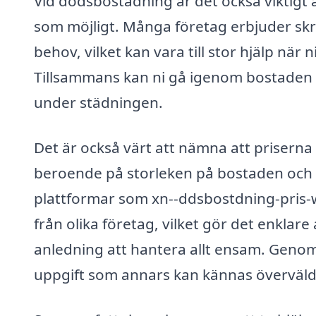
Vid dödsbostädning är det också viktigt
som möjligt. Många företag erbjuder skrä
behov, vilket kan vara till stor hjälp när 
Tillsammans kan ni gå igenom bostaden o
under städningen.
Det är också värt att nämna att prisern
beroende på storleken på bostaden oc
plattformar som xn--ddsbostdning-pris-w
från olika företag, vilket gör det enklare
anledning att hantera allt ensam. Genom 
uppgift som annars kan kännas överväl