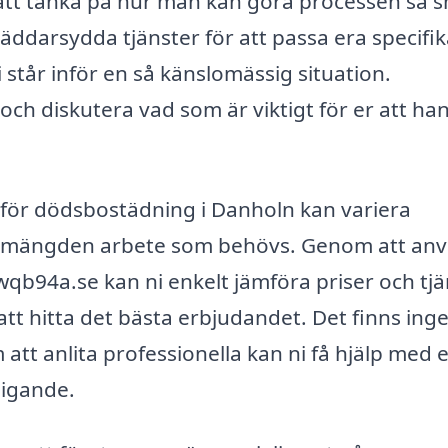
 att tänka på hur man kan göra processen så s
ddarsydda tjänster för att passa era specifi
ni står inför en så känslomässig situation.
ch diskutera vad som är viktigt för er att ha
a för dödsbostädning i Danholn kan variera
h mängden arbete som behövs. Genom att an
qb94a.se kan ni enkelt jämföra priser och tjä
 att hitta det bästa erbjudandet. Det finns ing
att anlita professionella kan ni få hjälp med 
digande.