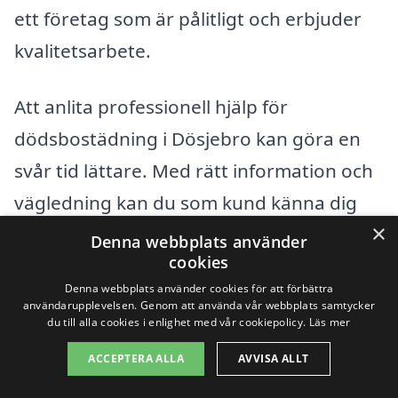
ett företag som är pålitligt och erbjuder
kvalitetsarbete.
Att anlita professionell hjälp för
dödsbostädning i Dösjebro kan göra en
svår tid lättare. Med rätt information och
vägledning kan du som kund känna dig
×
trygg i ditt val av tjänst och få den stöd
Denna webbplats använder
cookies
och hjälp som behövs under denna
Denna webbplats använder cookies för att förbättra
övergångsperiod.
användarupplevelsen. Genom att använda vår webbplats samtycker
du till alla cookies i enlighet med vår cookiepolicy.
Läs mer
Få 3 erbjudanden, gratis och utan
ACCEPTERA ALLA
AVVISA ALLT
förpliktelser