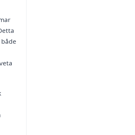
rmar
Detta
n både
 veta
k
a