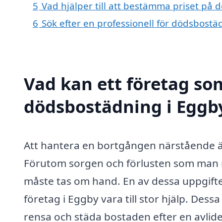
5
Vad hjälper till att bestämma priset på
6
Sök efter en professionell för dödsbost
Vad kan ett företag som
dödsbostädning i Eggby
Att hantera en bortgången närstående är
Förutom sorgen och förlusten som man m
måste tas om hand. En av dessa uppgifte
företag i Eggby vara till stor hjälp. Dess
rensa och städa bostaden efter en avlide