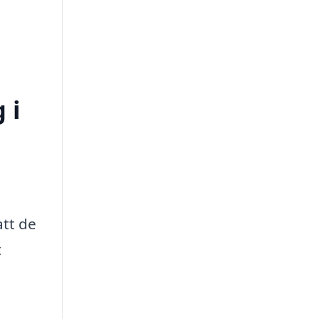
 i
att de
t