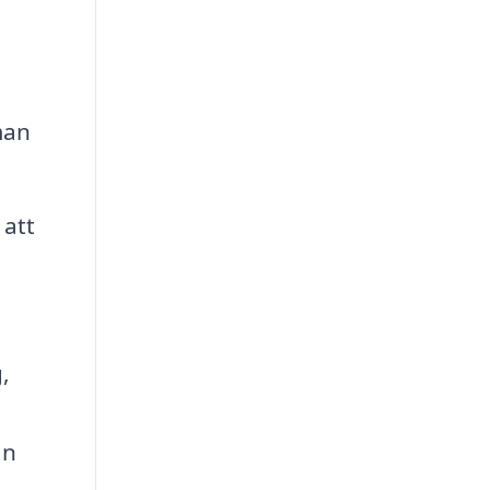
man
 att
,
an