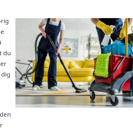
rig
de
å
t du
der
 dig
nden
r