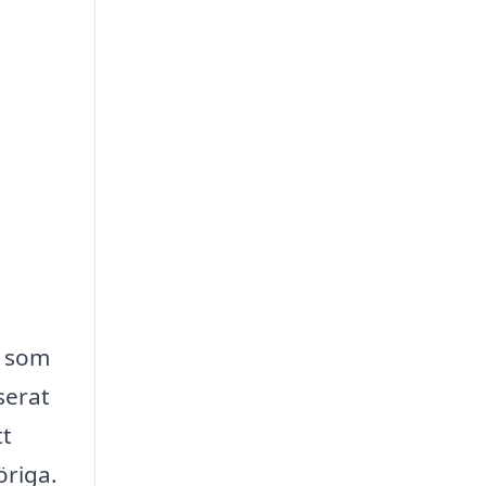
r som
serat
tt
öriga.