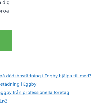
a dig
oroa
 på dödsbostädning i Eggby hjälpa till med?
ostädning i Eggby
ggby från professionella företag
gby?