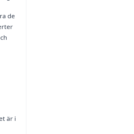
ra de
erter
och
t är i