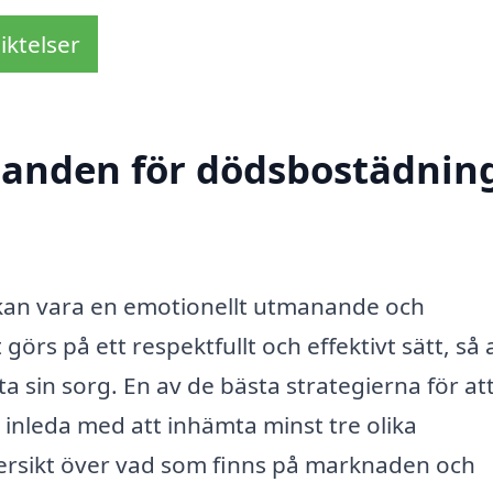
iktelser
udanden för dödsbostädning
kan vara en emotionellt utmanande och
 görs på ett respektfullt och effektivt sätt, så 
a sin sorg. En av de bästa strategierna för at
d inleda med att inhämta minst tre olika
versikt över vad som finns på marknaden och