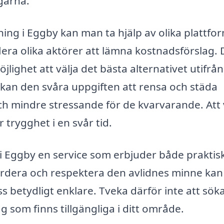
ngarna.
ning i Eggby kan man ta hjälp av olika plattfo
lera olika aktörer att lämna kostnadsförslag. 
jlighet att välja det bästa alternativet utifrå
p kan den svåra uppgiften att rensa och städa
ch mindre stressande för de kvarvarande. Att
r trygghet i en svår tid.
 Eggby en service som erbjuder både praktis
ärdera och respektera den avlidnes minne kan
 betydligt enklare. Tveka därför inte att sök
ag som finns tillgängliga i ditt område.