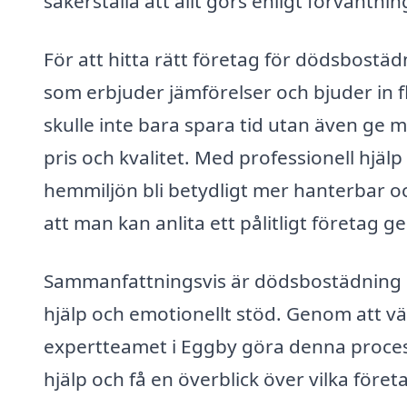
säkerställa att allt görs enligt förväntni
För att hitta rätt företag för dödsbostäd
som erbjuder jämförelser och bjuder in f
skulle inte bara spara tid utan även ge mö
pris och kvalitet. Med professionell hjäl
hemmiljön bli betydligt mer hanterbar o
att man kan anlita ett pålitligt företag ge
Sammanfattningsvis är dödsbostädning i
hjälp och emotionellt stöd. Genom att v
expertteamet i Eggby göra denna process
hjälp och få en överblick över vilka föret