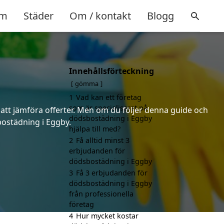
m
Städer
Om / kontakt
Blogg
Innehållsförteckning
gömma
1
Vad kan ett företag
som är specialiserat på
 att jämföra offerter. Men om du följer denna guide och
dödsbostädning i Eggby
sbostädning i Eggby.
hjälpa till med?
2
Få alltid minst 3
erbjudanden för
dödsbostädning i Eggby
3
Få 3 erbjudanden för
dödsbostädning i Eggby
från professionella
företag
4
Hur mycket kostar