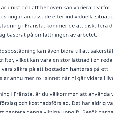
o är unikt och att behoven kan variera. Därför
sningar anpassade efter individuella situatio
städning i Fränsta, kommer de att diskutera d
lag baserat på omfattningen av arbetet.
dödsbostädning kan även bidra till att säkerstäl
rifter, vilket kan vara en stor lättnad i en red
i vara säkra på att bostaden hanteras på ett
e er ännu mer ro i sinnet när ni går vidare i liv
ning i Fränsta, är du välkommen att använda 
ka förslag och kostnadsförslag. Det har aldrig va
 att hantera denna viktiga uppgift. Besök gärn