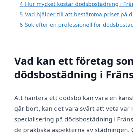
4
Hur mycket kostar dödsbostädning i Frä
5
Vad hjälper till att bestämma priset på 
6
Sök efter en professionell för dödsbostä
Vad kan ett företag som
dödsbostädning i Fräns
Att hantera ett dödsbo kan vara en kän
går bort, kan det vara svårt att veta var
specialisering på dödsbostädning i Frän
de praktiska aspekterna av städningen. G