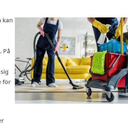
a kan
. På
 sig
 för
er