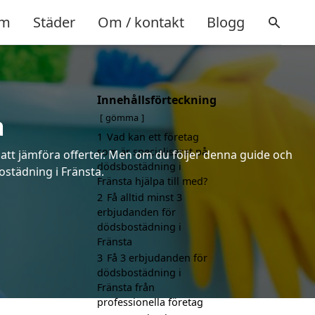
m
Städer
Om / kontakt
Blogg
Innehållsförteckning
a
gömma
1
Vad kan ett företag
som är specialiserat på
 att jämföra offerter. Men om du följer denna guide och
dödsbostädning i
ostädning i Fränsta.
Fränsta hjälpa till med?
2
Få alltid minst 3
erbjudanden för
dödsbostädning i
Fränsta
3
Få 3 erbjudanden för
dödsbostädning i
Fränsta från
professionella företag