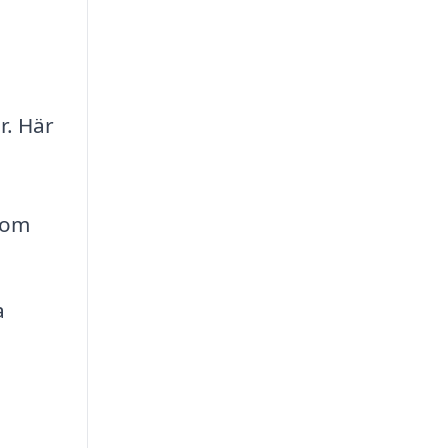
r. Här
som
a