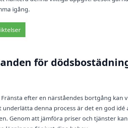
omma igång.
iktelser
udanden för dödsbostädning
Fränsta efter en närståendes bortgång kan 
t underlätta denna process är det en god idé 
den. Genom att jämföra priser och tjänster ka