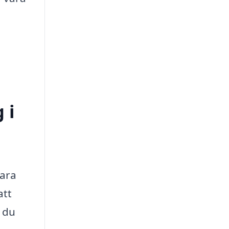
 i
vara
att
n du