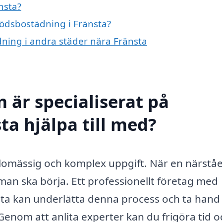
nsta?
dödsbostädning i Fränsta?
dning i andra städer nära Fränsta
 är specialiserat på
ta hjälpa till med?
slomässig och komplex uppgift. När en närstå
 man ska börja. Ett professionellt företag med
sta kan underlätta denna process och ta han
enom att anlita experter kan du frigöra tid o