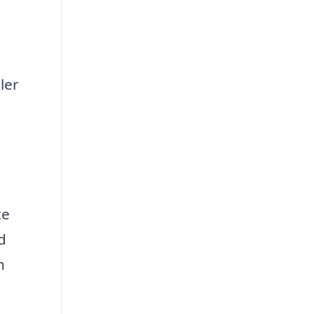
ler
te
d
h