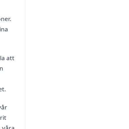
ner.
ina
la att
an
et.
vår
rit
a våra