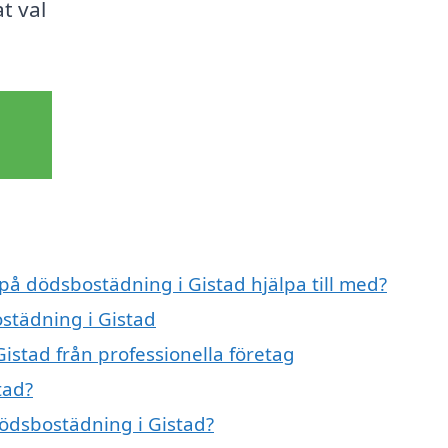
t val
 på dödsbostädning i Gistad hjälpa till med?
ostädning i Gistad
istad från professionella företag
tad?
dödsbostädning i Gistad?