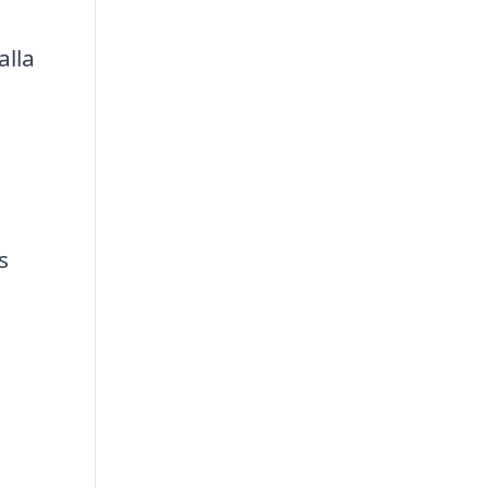
alla
s