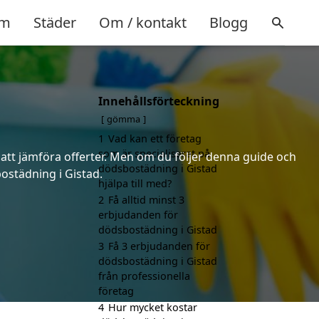
m
Städer
Om / kontakt
Blogg
Innehållsförteckning
gömma
1
Vad kan ett företag
som är specialiserat på
 att jämföra offerter. Men om du följer denna guide och
dödsbostädning i Gistad
bostädning i Gistad.
hjälpa till med?
2
Få alltid minst 3
erbjudanden för
dödsbostädning i Gistad
3
Få 3 erbjudanden för
dödsbostädning i Gistad
från professionella
företag
4
Hur mycket kostar