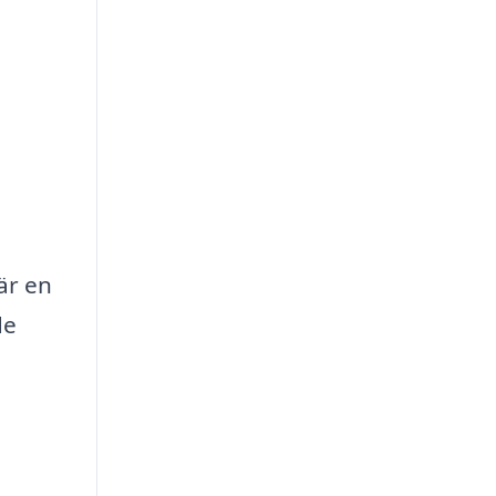
är en
de