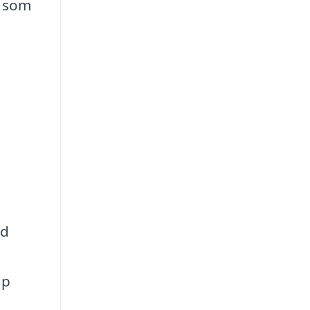
a som
ed
ap