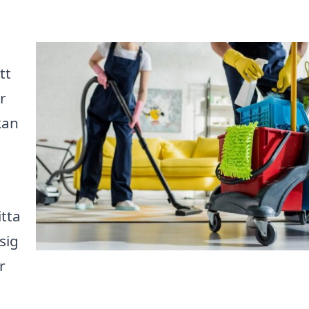
tt
r
kan
itta
sig
r