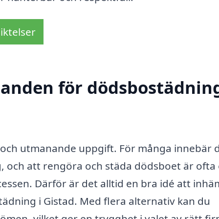
iktelser
udanden för dödsbostädning
 och utmanande uppgift. För många innebär 
, och att rengöra och städa dödsboet är ofta
ssen. Därför är det alltid en bra idé att in­h
ädning i Gistad. Med flera alternativ kan du
men, vilket ger en trygghet i valet av rätt fi