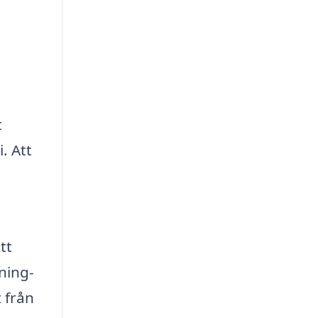
t
. Att
tt
ning-
 från