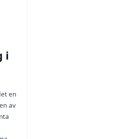
 i
det en
 en av
ämta
rma