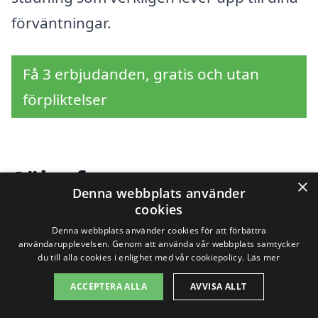
förväntningar.
Få 3 erbjudanden, gratis och utan
förpliktelser
Sök efter en
×
Denna webbplats använder
professionell för
cookies
Denna webbplats använder cookies för att förbättra
dödsbostädning i andra
användarupplevelsen. Genom att använda vår webbplats samtycker
du till alla cookies i enlighet med vår cookiepolicy.
Läs mer
städer nära Glumslöv
ACCEPTERA ALLA
AVVISA ALLT