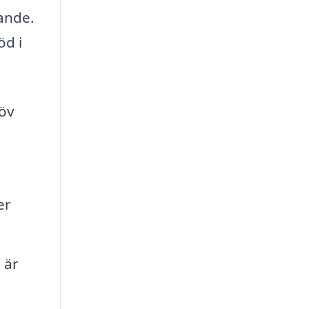
ande.
öd i
löv
er
 är