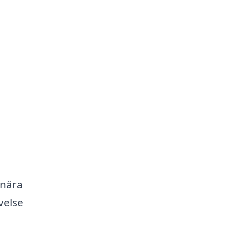
 nära
velse