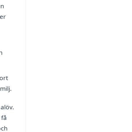
an
er
h
ort
milj.
ualöv.
 få
och