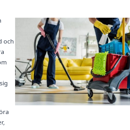
n
d och
ra
nom
sig
föra
r,