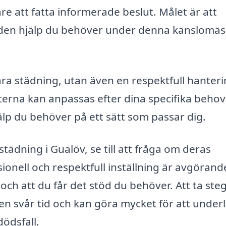
are att fatta informerade beslut. Målet är att
g den hjälp du behöver under denna känslomäs
ra städning, utan även en respektfull hanteri
terna kan anpassas efter dina specifika beho
älp du behöver på ett sätt som passar dig.
tädning i Gualöv, se till att fråga om deras
sionell och respektfull inställning är avgörand
och att du får det stöd du behöver. Att ta steg
i en svår tid och kan göra mycket för att under
dödsfall.