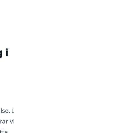
 i
se. I
ar vi
tta