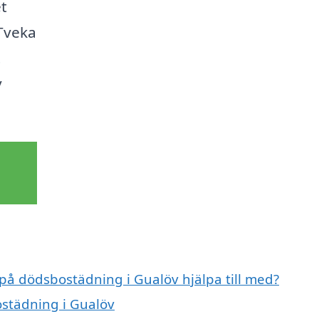
et
Tveka
t
v
 på dödsbostädning i Gualöv hjälpa till med?
ostädning i Gualöv