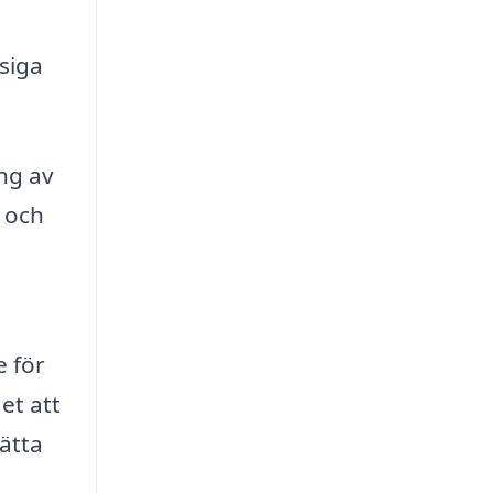
siga
ng av
v och
e för
et att
lätta