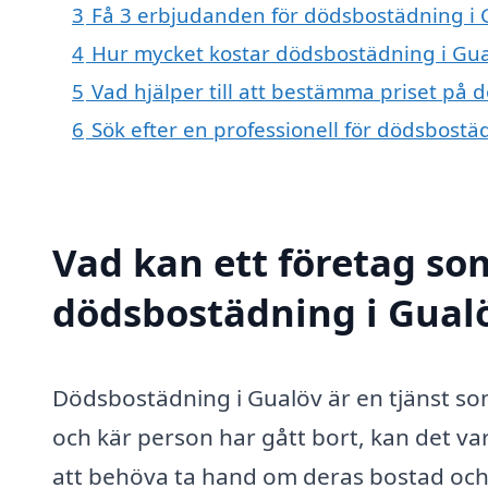
3
Få 3 erbjudanden för dödsbostädning i G
4
Hur mycket kostar dödsbostädning i Gua
5
Vad hjälper till att bestämma priset på
6
Sök efter en professionell för dödsbost
Vad kan ett företag som
dödsbostädning i Gualö
Dödsbostädning i Gualöv är en tjänst som
och kär person har gått bort, kan det v
att behöva ta hand om deras bostad och 