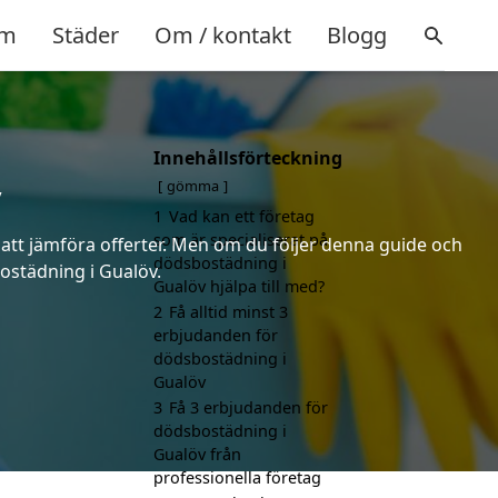
m
Städer
Om / kontakt
Blogg
Innehållsförteckning
v
gömma
1
Vad kan ett företag
som är specialiserat på
 att jämföra offerter. Men om du följer denna guide och
dödsbostädning i
bostädning i Gualöv.
Gualöv hjälpa till med?
2
Få alltid minst 3
erbjudanden för
dödsbostädning i
Gualöv
3
Få 3 erbjudanden för
dödsbostädning i
Gualöv från
professionella företag