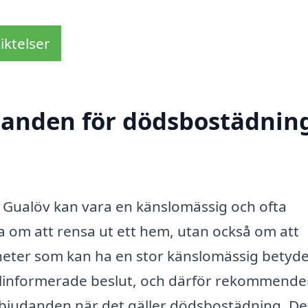
iktelser
udanden för dödsbostädning
Gualöv kan vara en känslomässig och ofta
a om att rensa ut ett hem, utan också om att
heter som kan ha en stor känslomässig betydel
välinformerade beslut, och därför rekommender
erbjudanden när det gäller dödsbostädning. De