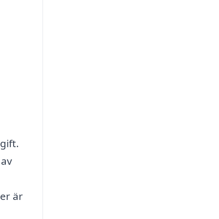
ift.
 av
er är