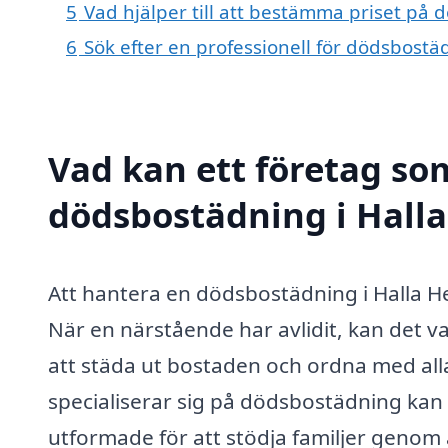
5
Vad hjälper till att bestämma priset på
6
Sök efter en professionell för dödsbost
Vad kan ett företag som
dödsbostädning i Halla
Att hantera en dödsbostädning i Halla H
När en närstående har avlidit, kan det v
att städa ut bostaden och ordna med alla
specialiserar sig på dödsbostädning kan 
utformade för att stödja familjer genom