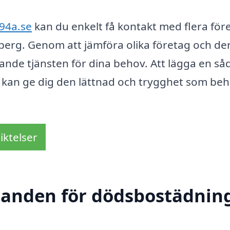
94a.se
kan du enkelt få kontakt med flera för
berg. Genom att jämföra olika företag och de
nde tjänsten för dina behov. Att lägga en så
ag kan ge dig den lättnad och trygghet som be
iktelser
udanden för dödsbostädning