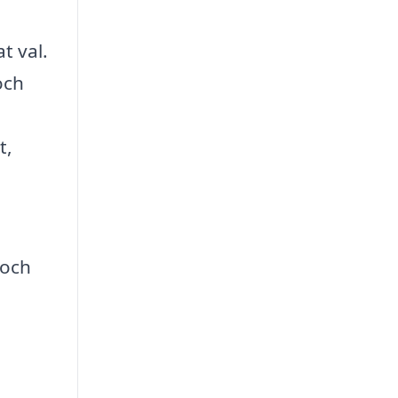
t val.
och
t,
a
 och