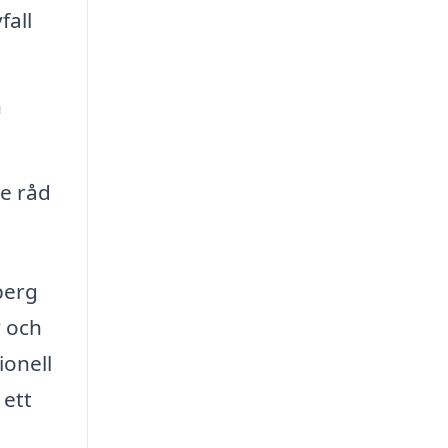
fall
n
e råd
berg
v och
ionell
 ett