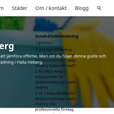
m
Städer
Om / kontakt
Blogg
Innehållsförteckning
erg
gömma
1
Vad kan ett företag
som är specialiserat på
 att jämföra offerter. Men om du följer denna guide och
dödsbostädning i Halla
tädning i Halla Heberg.
Heberg hjälpa till med?
2
Få alltid minst 3
erbjudanden för
dödsbostädning i Halla
Heberg
3
Få 3 erbjudanden för
dödsbostädning i Halla
Heberg från
professionella företag