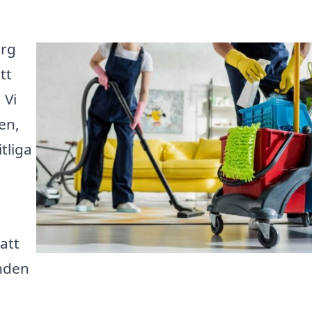
erg
tt
 Vi
en,
tliga
att
anden