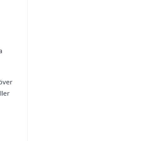
a
 över
ller