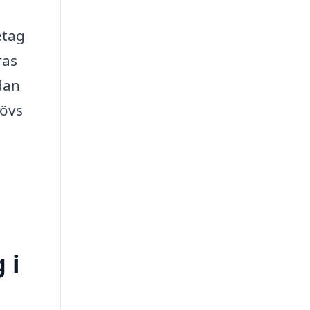
etag
ras
dan
hövs
 i