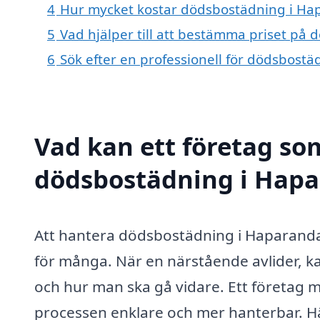
4
Hur mycket kostar dödsbostädning i Ha
5
Vad hjälper till att bestämma priset på
6
Sök efter en professionell för dödsbost
Vad kan ett företag som
dödsbostädning i Hapar
Att hantera dödsbostädning i Haparand
för många. När en närstående avlider, ka
och hur man ska gå vidare. Ett företag
processen enklare och mer hanterbar. Hä