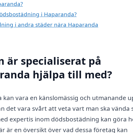
paranda?
 dödsbostädning i Haparanda?
ädning i andra städer nära Haparanda
 är specialiserat på
anda hjälpa till med?
a kan vara en känslomässig och utmanande u
n det vara svårt att veta vart man ska vända 
 med expertis inom dödsbostädning kan göra h
r är en översikt över vad dessa företag kan