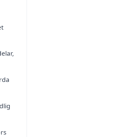
et
elar,
ärda
dlig
örs