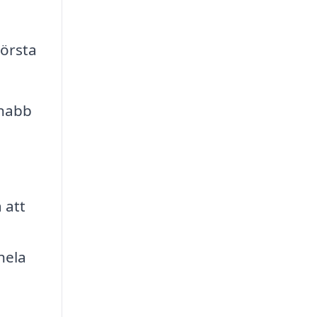
törsta
snabb
 att
hela