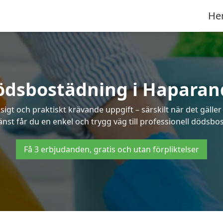
He
ödsbostädning i Haparan
t och praktiskt krävande uppgift – särskilt när det gäller
änst får du en enkel och trygg väg till professionell dödsb
Få 3 erbjudanden, gratis och utan förpliktelser