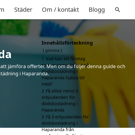
m
Städer
Om / kontakt
Blogg
Innehållsförteckning
da
gömma
1
Vad kan ett företag
som är specialiserat på
 att jämföra offerter. Men om du följer denna guide och
dödsbostädning i
ostädning i Haparanda.
Haparanda hjälpa till
med?
2
Få alltid minst 3
erbjudanden för
dödsbostädning i
Haparanda
3
Få 3 erbjudanden för
dödsbostädning i
Haparanda från