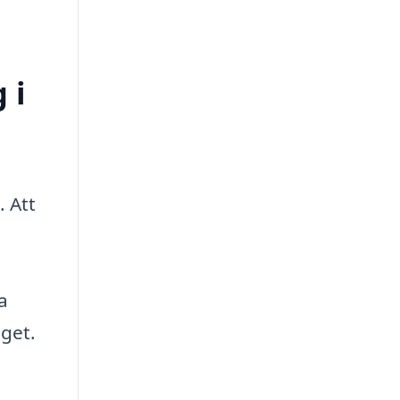
 i
. Att
a
dget.