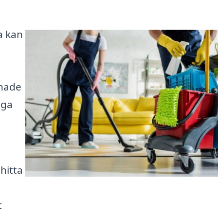
a kan
mnade
nga
 hitta
t