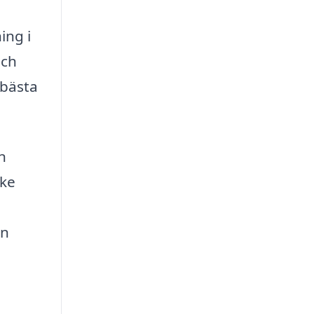
ing i
och
 bästa
n
nke
en