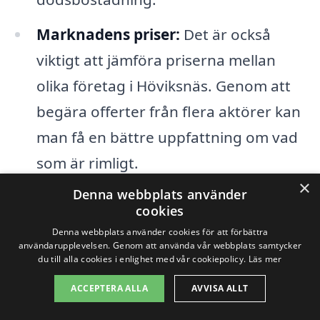
Marknadens priser:
Det är också
viktigt att jämföra priserna mellan
olika företag i Höviksnäs. Genom att
begära offerter från flera aktörer kan
man få en bättre uppfattning om vad
som är rimligt.
×
Denna webbplats använder
Genom att överväga dessa faktorer kan
cookies
man få en mer exakt uppskattning av vad
Denna webbplats använder cookies för att förbättra
användarupplevelsen. Genom att använda vår webbplats samtycker
dödsbostädning i Höviksnäs kommer att
du till alla cookies i enlighet med vår cookiepolicy.
Läs mer
kosta. Att göra en noggrann jämförelse
ACCEPTERA ALLA
AVVISA ALLT
mellan olika företag och deras