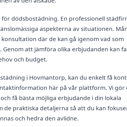
nnen av den älskade.
etag för dödsbostädning. En professionell städfi
 känslomässiga aspekterna av situationen. Må
s konsultation där de kan gå igenom vad som
 Genom att jämföra olika erbjudanden kan fa
behov och budget.
städning i Hovmantorp, kan du enkelt få kont
taktinformation här på vår plattform. Vi gör 
p och få bästa möjliga erbjudande i din lokala
m de praktiska detaljerna så att du kan fokuse
innas och hedra den avlidne.