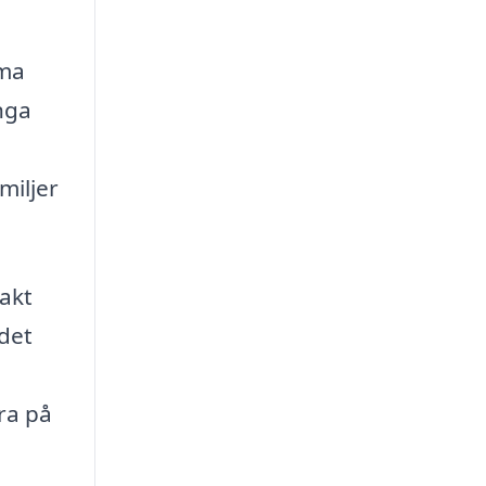
rma
nga
miljer
akt
det
ra på