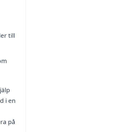
r till
som
jälp
d i en
era på