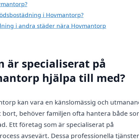
vmantorp?
 dödsbostädning i Hovmantorp?
ädning i andra städer nära Hovmantorp
 är specialiserat på
antorp hjälpa till med?
ntorp kan vara en känslomässig och utmana
t bort, behöver familjen ofta hantera både so
d. Ett företag som är specialiserat på
cess avsevärt. Dessa professionella tjänster