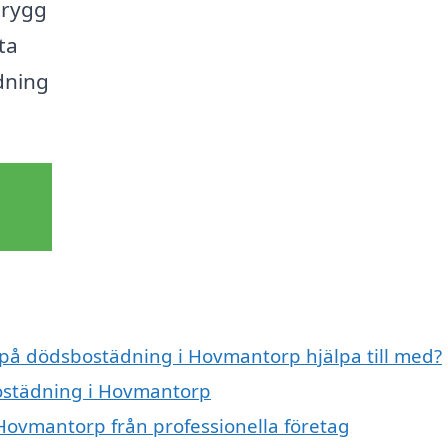
 trygg
sta
dning
t på dödsbostädning i Hovmantorp hjälpa till med?
bostädning i Hovmantorp
Hovmantorp från professionella företag