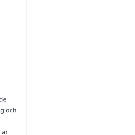
nde
rg och
 är