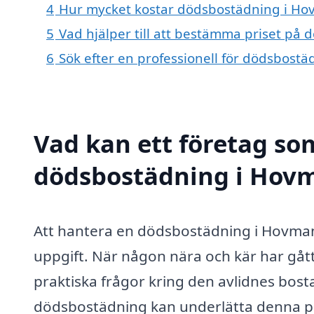
4
Hur mycket kostar dödsbostädning i Ho
5
Vad hjälper till att bestämma priset på
6
Sök efter en professionell för dödsbost
Vad kan ett företag som
dödsbostädning i Hovm
Att hantera en dödsbostädning i Hovma
uppgift. När någon nära och kär har gåt
praktiska frågor kring den avlidnes bosta
dödsbostädning kan underlätta denna pro