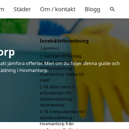
m
Städer
Om / kontakt
Blogg
Innehållsförteckning
orp
gömma
1
Vad kan ett företag
som är specialiserat på
 att jämföra offerter. Men om du följer denna guide och
dödsbostädning i
ostädning i Hovmantorp.
Hovmantorp hjälpa till
med?
2
Få alltid minst 3
erbjudanden för
dödsbostädning i
Hovmantorp
3
Få 3 erbjudanden för
dödsbostädning i
Hovmantorp från