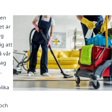
 en
et är
rg
ig att
å vår
tag
.
lika
 och