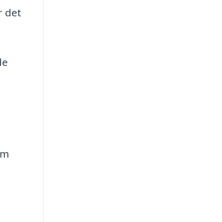
r det
de
um