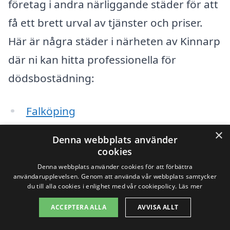
företag i andra närliggande städer för att
få ett brett urval av tjänster och priser.
Här är några städer i närheten av Kinnarp
där ni kan hitta professionella för
dödsbostädning:
Falköping
×
Gunnarp
Denna webbplats använder
cookies
Skövde
Denna webbplats använder cookies för att förbättra
användarupplevelsen. Genom att använda vår webbplats samtycker
Håkantorp
du till alla cookies i enlighet med vår cookiepolicy.
Läs mer
ACCEPTERA ALLA
AVVISA ALLT
Ljungstorp