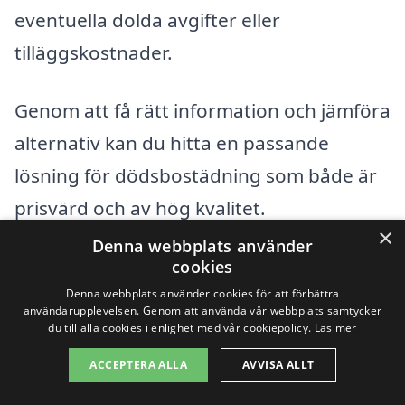
eventuella dolda avgifter eller
tilläggskostnader.
Genom att få rätt information och jämföra
alternativ kan du hitta en passande
lösning för dödsbostädning som både är
prisvärd och av hög kvalitet.
×
Denna webbplats använder
cookies
Få 3 erbjudanden, gratis och utan
Denna webbplats använder cookies för att förbättra
förpliktelser
användarupplevelsen. Genom att använda vår webbplats samtycker
du till alla cookies i enlighet med vår cookiepolicy.
Läs mer
ACCEPTERA ALLA
AVVISA ALLT