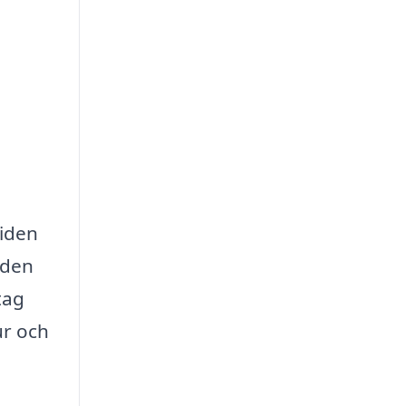
liden
 den
tag
ur och