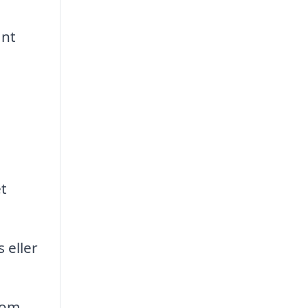
ant
t
 eller
som