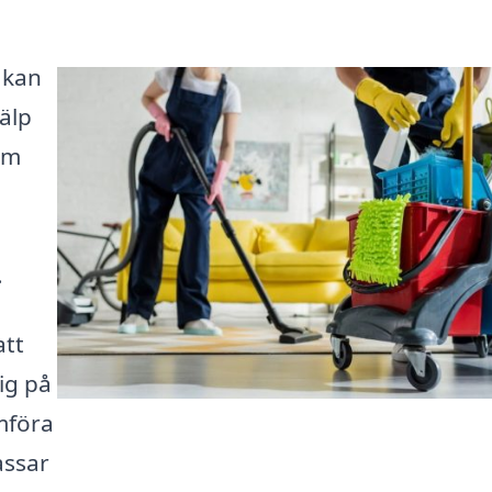
 kan
älp
om
.
att
sig på
mföra
assar