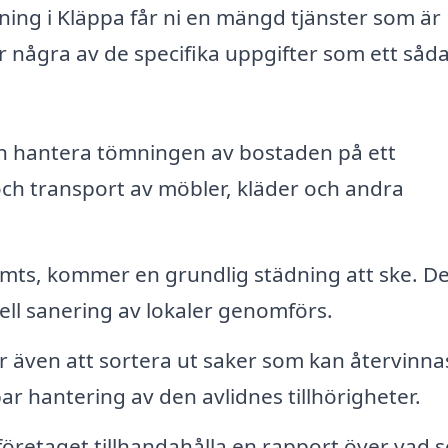
dning i Kläppa får ni en mängd tjänster som är
r några av de specifika uppgifter som ett såd
n hantera tömningen av bostaden på ett
 och transport av möbler, kläder och andra
ömts, kommer en grundlig städning att ske. De
ll sanering av lokaler genomförs.
även att sortera ut saker som kan återvinnas
bar hantering av den avlidnes tillhörigheter.
företaget tillhandahålla en rapport över vad 