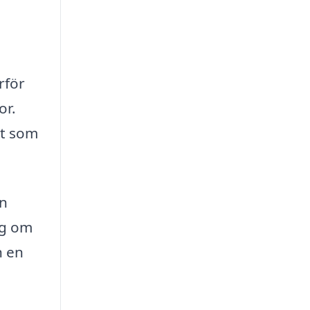
rför
or.
gt som
en
ng om
n en