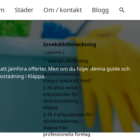
m
Städer
Om / kontakt
Blogg
Innehållsförteckning
a
gömma
1
Vad kan ett företag
som är specialiserat på
 att jämföra offerter. Men om du följer denna guide och
dödsbostädning i
bostädning i Kläppa.
Kläppa hjälpa till med?
2
Få alltid minst 3
erbjudanden för
dödsbostädning i
Kläppa
3
Få 3 erbjudanden för
dödsbostädning i
Kläppa från
professionella företag