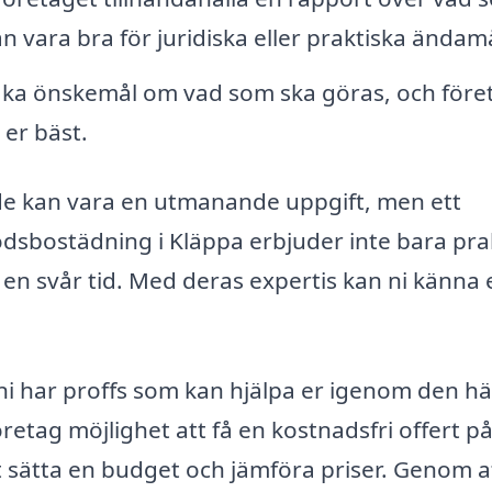
an vara bra för juridiska eller praktiska ändamå
fika önskemål om vad som ska göras, och före
er bäst.
de kan vara en utmanande uppgift, men ett
dödsbostädning i Kläppa erbjuder inte bara pra
 en svår tid. Med deras expertis kan ni känna 
 ni har proffs som kan hjälpa er igenom den hä
tag möjlighet att få en kostnadsfri offert p
t sätta en budget och jämföra priser. Genom a