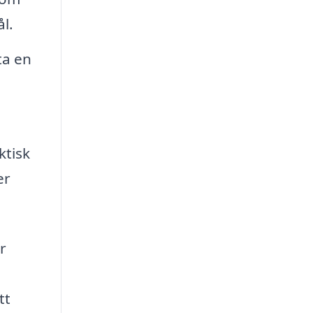
l.
ta en
ktisk
er
r
å
tt