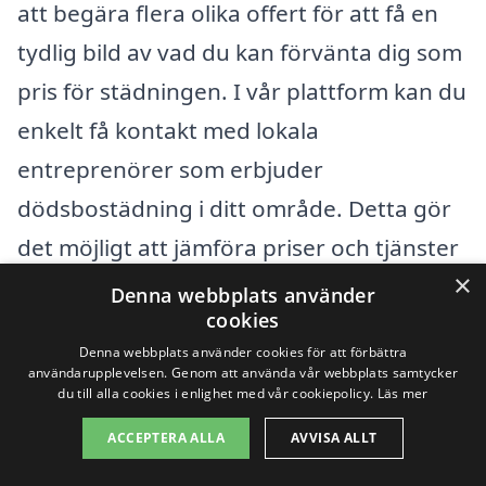
att begära flera olika offert för att få en
tydlig bild av vad du kan förvänta dig som
pris för städningen. I vår plattform kan du
enkelt få kontakt med lokala
entreprenörer som erbjuder
dödsbostädning i ditt område. Detta gör
det möjligt att jämföra priser och tjänster
×
för att hitta det bästa alternativet för dina
Denna webbplats använder
cookies
behov.
Denna webbplats använder cookies för att förbättra
användarupplevelsen. Genom att använda vår webbplats samtycker
du till alla cookies i enlighet med vår cookiepolicy.
Läs mer
Få 3 erbjudanden, gratis och utan
förpliktelser
ACCEPTERA ALLA
AVVISA ALLT