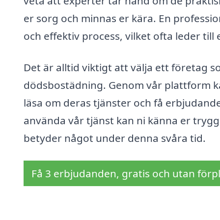
veta att experter tar hand om de prakti
er sorg och minnas er kära. En professio
och effektiv process, vilket ofta leder till 
Det är alltid viktigt att välja ett företa
dödsbostädning. Genom vår plattform ka
läsa om deras tjänster och få erbjudan
använda vår tjänst kan ni känna er tryg
betyder något under denna svåra tid.
Få 3 erbjudanden, gratis och utan förpl