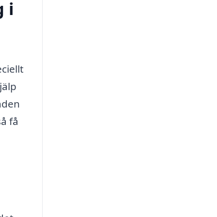
 i
iellt
jälp
anden
å få