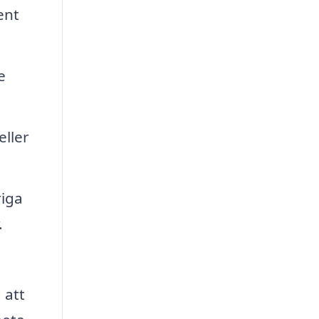
ent
e
eller
riga
.
 att