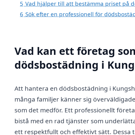
5
Vad hjälper till att bestämma priset p
6
Sök efter en professionell för dödsbos
Vad kan ett företag som
dödsbostädning i Kung
Att hantera en dödsbostädning i Kungsh
många familjer känner sig överväldigad
som det medför. Ett professionellt före
bistå med en rad tjänster som underlätta
ett respektfullt och effektivt sätt. Dess