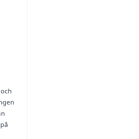
 och
ingen
an
 på