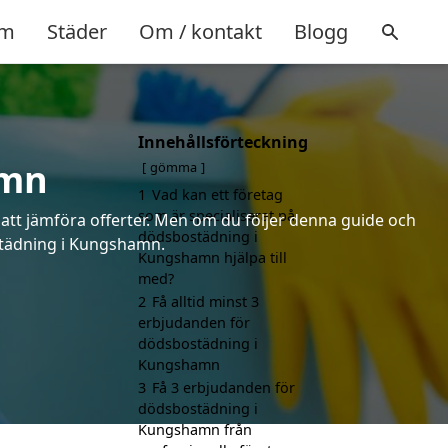
m
Städer
Om / kontakt
Blogg
Innehållsförteckning
amn
gömma
1
Vad kan ett företag
som är specialiserat på
 att jämföra offerter. Men om du följer denna guide och
dödsbostädning i
ostädning i Kungshamn.
Kungshamn hjälpa till
med?
2
Få alltid minst 3
erbjudanden för
dödsbostädning i
Kungshamn
3
Få 3 erbjudanden för
dödsbostädning i
Kungshamn från