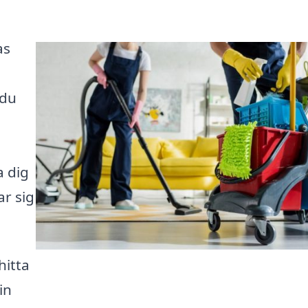
as
 du
a dig
ar sig
hitta
in