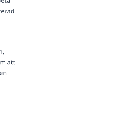
beta
rerad
n,
om att
gen