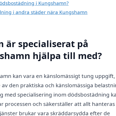
å dödsbostädning i Kungshamn?
tädning i andra städer nära Kungshamn
 är specialiserat på
shamn hjälpa till med?
amn kan vara en känslomässigt tung uppgift,
e av den praktiska och känslomässiga belastn
tag med specialisering inom dödsbostädning k
r processen och säkerställer att allt hanteras
a tjänster brukar vara skräddarsydda efter de