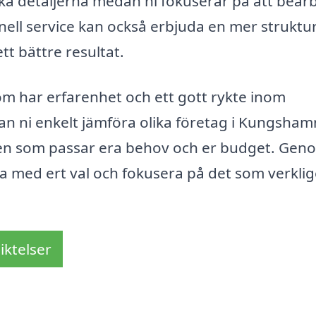
ska detaljerna medan ni fokuserar på att bear
nell service kan också erbjuda en mer struktu
ett bättre resultat.
g som har erfarenhet och ett gott rykte inom
n ni enkelt jämföra olika företag i Kungsham
den som passar era behov och er budget. Gen
ga med ert val och fokusera på det som verkli
iktelser