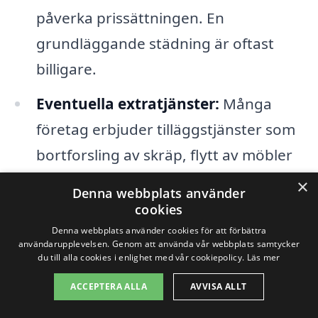
påverka prissättningen. En
grundläggande städning är oftast
billigare.
Eventuella extratjänster:
Många
företag erbjuder tilläggstjänster som
bortforsling av skräp, flytt av möbler
och även reparationer. Dessa kan
×
Denna webbplats använder
lägga till den totala kostnaden, så det
cookies
är bra att fråga om möjligheterna.
Denna webbplats använder cookies för att förbättra
användarupplevelsen. Genom att använda vår webbplats samtycker
du till alla cookies i enlighet med vår cookiepolicy.
Läs mer
Tidpunkt för städningen:
Om
ACCEPTERA ALLA
AVVISA ALLT
städningen ska utföras under en