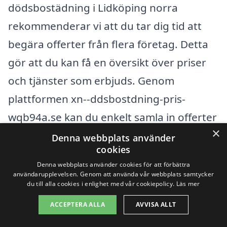
dödsbostädning i Lidköping norra
rekommenderar vi att du tar dig tid att
begära offerter från flera företag. Detta
gör att du kan få en översikt över priser
och tjänster som erbjuds. Genom
plattformen xn--ddsbostdning-pris-
wqb94a.se kan du enkelt samla in offerter
×
från olika aktörer i området. Detta gör det
Denna webbplats använder
cookies
lättare för dig att fatta ett välgrundat
Denna webbplats använder cookies för att förbättra
beslut och välja det alternativ som passar
användarupplevelsen. Genom att använda vår webbplats samtycker
du till alla cookies i enlighet med vår cookiepolicy.
Läs mer
dina behov och din budget bäst.
ACCEPTERA ALLA
AVVISA ALLT
Att hantera ett dödsbo kan vara