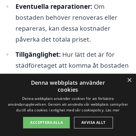
Eventuella reparationer:
Om
bostaden behöver renoveras eller
repareras, kan dessa kostnader
påverka det totala priset.
Tillgänglighet:
Hur lätt det är för
städföretaget att komma åt bostaden
kan också påverka kostnaden. Om det
×
Denna webbplats använder
finns begränsningar i tillträdet kan det
cookies
kräva extra tid och resursinsats.
Denna webbplats använder cookies för att förbättra
användarupplevelsen. Genom att använda vår webbplats samtycker
du till alla cookies i enlighet med vår cookiepolicy.
Läs mer
För att få en exakt uppskattning av
ACCEPTERA ALLA
AVVISA ALLT
kostnaderna för dödsbostädning i