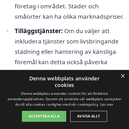
företag i området. Städer och
småorter kan ha olika marknadspriser.
Tilläggstjänster:
Om du väljer att
inkludera tjänster som livsbringande
städning eller hantering av känsliga
föremål kan detta också påverka
övergripande kostnad.
×
Denna webbplats använder
cookies
För att få en mer exakt bild av kostnaden
Denna webbplats använder cookies för att förbättra
användarupplevelsen. Genom att använda vår webbplats samtycker
för dödsbostädning i Molkom är det en
du till alla cookies i enlighet med vår cookiepolicy.
Läs mer
bra idé att begära offert från flera olika
ACCEPTERA ALLA
AVVISA ALLT
företag. Genom att jämföra dessa