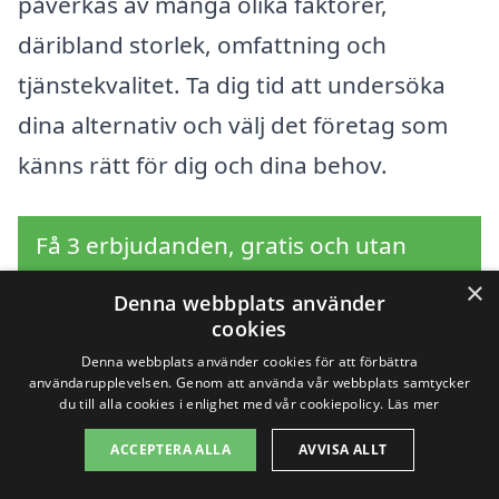
påverkas av många olika faktorer,
däribland storlek, omfattning och
tjänstekvalitet. Ta dig tid att undersöka
dina alternativ och välj det företag som
känns rätt för dig och dina behov.
Få 3 erbjudanden, gratis och utan
förpliktelser
×
Denna webbplats använder
cookies
Denna webbplats använder cookies för att förbättra
användarupplevelsen. Genom att använda vår webbplats samtycker
Sök efter en
du till alla cookies i enlighet med vår cookiepolicy.
Läs mer
professionell för
ACCEPTERA ALLA
AVVISA ALLT