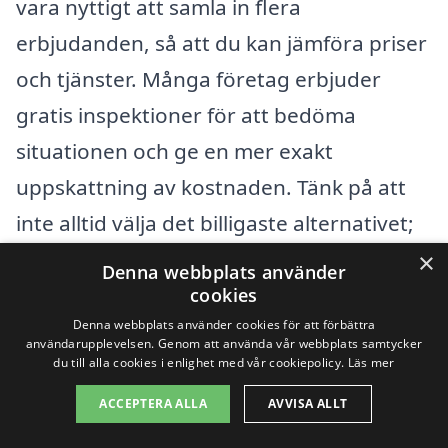
vara nyttigt att samla in flera
erbjudanden, så att du kan jämföra priser
och tjänster. Många företag erbjuder
gratis inspektioner för att bedöma
situationen och ge en mer exakt
uppskattning av kostnaden. Tänk på att
inte alltid välja det billigaste alternativet;
kvaliteten på städningen och företagets
×
Denna webbplats använder
rykte är också viktiga faktorer att
cookies
Denna webbplats använder cookies för att förbättra
överväga.
användarupplevelsen. Genom att använda vår webbplats samtycker
du till alla cookies i enlighet med vår cookiepolicy.
Läs mer
Att välja rätt företag för
dödsbostädning
ACCEPTERA ALLA
AVVISA ALLT
i Mörrum
kan hjälpa till att göra en svår