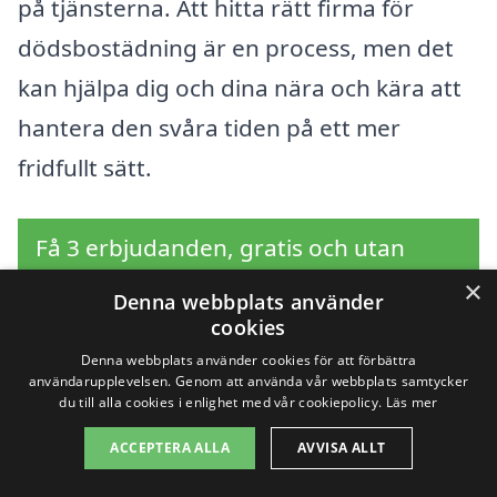
på tjänsterna. Att hitta rätt firma för
dödsbostädning är en process, men det
kan hjälpa dig och dina nära och kära att
hantera den svåra tiden på ett mer
fridfullt sätt.
Få 3 erbjudanden, gratis och utan
förpliktelser
×
Denna webbplats använder
cookies
Denna webbplats använder cookies för att förbättra
användarupplevelsen. Genom att använda vår webbplats samtycker
Sök efter en
du till alla cookies i enlighet med vår cookiepolicy.
Läs mer
professionell för
ACCEPTERA ALLA
AVVISA ALLT