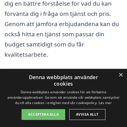
dig en bättre förståelse för vad du kan
förvänta dig i fråga om tjänst och pris.
Genom att jämföra erbjudandena kan du
också hitta en tjänst som passar din
budget samtidigt som du får
kvalitetsarbete.
Sammanfattningsvis, när du överväger
×
Denna webbplats använder
dödsbostädning i Orsa, är det viktigt att
cookies
ta hänsyn till ovanstående faktorer för att
Denna webbplats använder cookies för att förbättra
användarupplevelsen. Genom att använda vår webbplats samtycker
få en rättvis prisbedömning. Med rätt
du till alla cookies i enlighet med vår cookiepolicy.
Läs mer
information och jämförelser kan du enkelt
ACCEPTERA ALLA
AVVISA ALLT
hitta det företag som passar dina behov