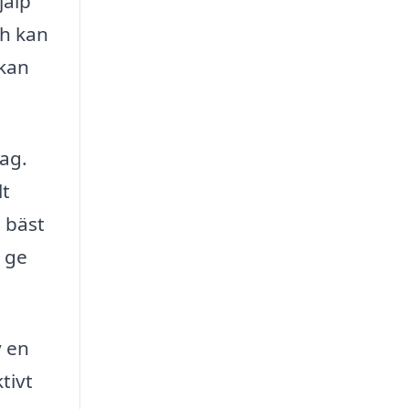
jälp
ch kan
 kan
tag.
lt
m bäst
h ge
y en
tivt