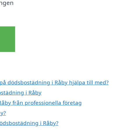
ingen
 på dödsbostädning i Råby hjälpa till med?
ostädning i Råby
åby från professionella företag
by?
 dödsbostädning i Råby?