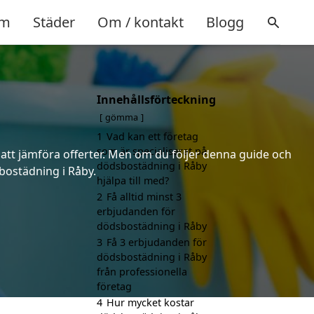
m
Städer
Om / kontakt
Blogg
Innehållsförteckning
gömma
1
Vad kan ett företag
som är specialiserat på
 att jämföra offerter. Men om du följer denna guide och
dödsbostädning i Råby
sbostädning i Råby.
hjälpa till med?
2
Få alltid minst 3
erbjudanden för
dödsbostädning i Råby
3
Få 3 erbjudanden för
dödsbostädning i Råby
från professionella
företag
4
Hur mycket kostar