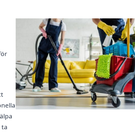
för
tt
onella
älpa
 ta