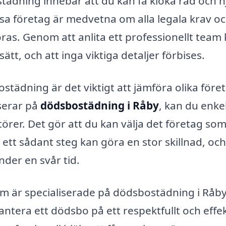
tädning innebär att du kan få kloka råd och h
a företag är medvetna om alla legala krav o
as. Genom att anlita ett professionellt team
sätt, och att inga viktiga detaljer förbises.
städning är det viktigt att jämföra olika före
serar på
dödsbostädning i Råby
, kan du enke
örer. Det gör att du kan välja det företag so
ett sådant steg kan göra en stor skillnad, oc
der en svår tid.
m är specialiserade på dödsbostädning i Råb
antera ett dödsbo på ett respektfullt och effek