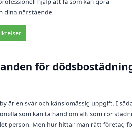
 professionell hjälp att få som kan göra
ch dina närstående.
iktelser
udanden för dödsbostädning
y är en svår och känslomässig uppgift. I såd
ssionella som kan ta hand om allt som rör städn
lidet person. Men hur hittar man rätt företag f