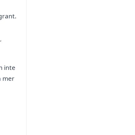
grant.
r
 inte
n mer