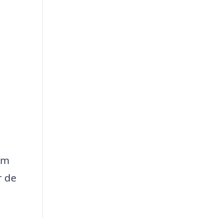
om
r de