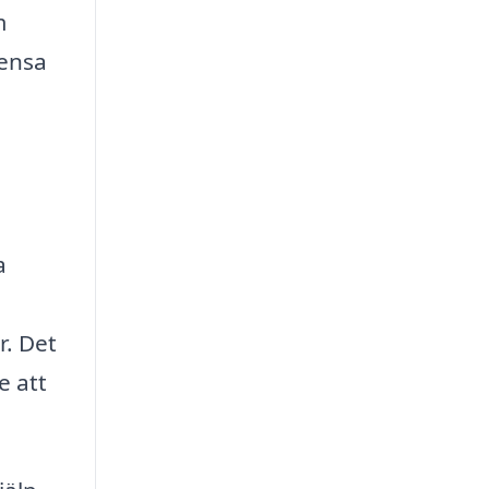
m
rensa
a
r. Det
e att