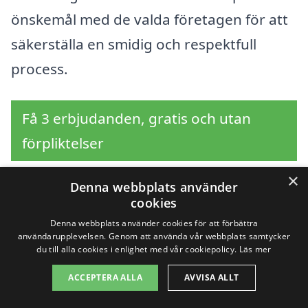
önskemål med de valda företagen för att
säkerställa en smidig och respektfull
process.
Få 3 erbjudanden, gratis och utan
förpliktelser
×
Denna webbplats använder
cookies
Sök efter en
Denna webbplats använder cookies för att förbättra
användarupplevelsen. Genom att använda vår webbplats samtycker
professionell för
du till alla cookies i enlighet med vår cookiepolicy.
Läs mer
dödsbostädning i andra
ACCEPTERA ALLA
AVVISA ALLT