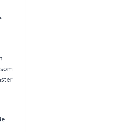
e
n
m som
nster
de