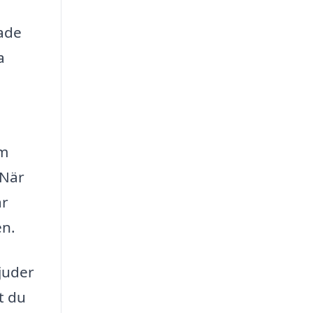
ade
a
om
 När
ar
en.
juder
t du