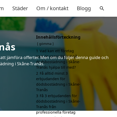
m
Städer
Om / kontakt
Blogg
Innehållsförteckning
anås
gömma
1
Vad kan ett företag
som är specialiserat på
 att jämföra offerter. Men om du följer denna guide och
dödsbostädning i Skåne-
tädning i Skåne-Tranås.
Tranås hjälpa till med?
2
Få alltid minst 3
erbjudanden för
dödsbostädning i Skåne-
Tranås
3
Få 3 erbjudanden för
dödsbostädning i Skåne-
Tranås från
professionella företag