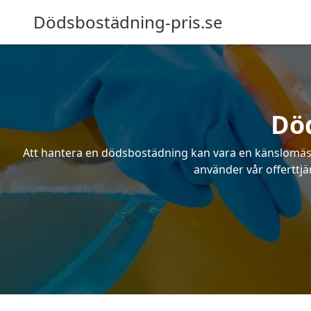
Dödsbostädning-pris.se
Död
Att hantera en dödsbostädning kan vara en känslomässig
använder vår offerttjä