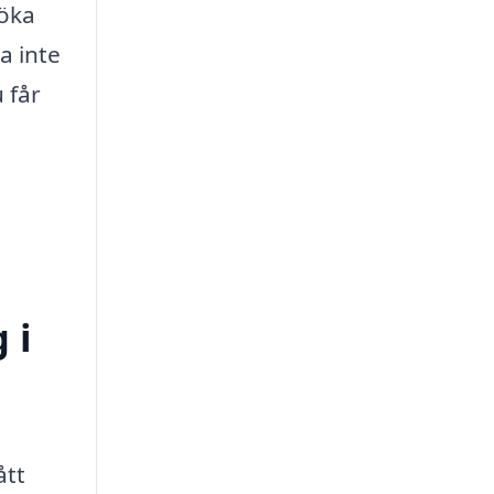
söka
a inte
 får
 i
ått