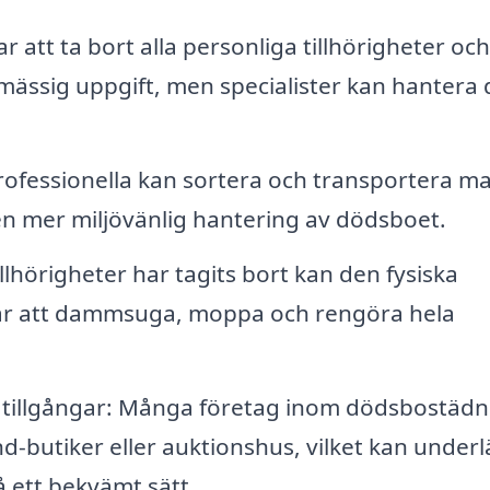
 att ta bort alla personliga tillhörigheter och
mässig uppgift, men specialister kan hantera
rofessionella kan sortera och transportera ma
l en mer miljövänlig hantering av dödsboet.
illhörigheter har tagits bort kan den fysiska
rar att dammsuga, moppa och rengöra hela
av tillgångar: Många företag inom dödsbostädn
-butiker eller auktionshus, vilket kan underl
å ett bekvämt sätt.