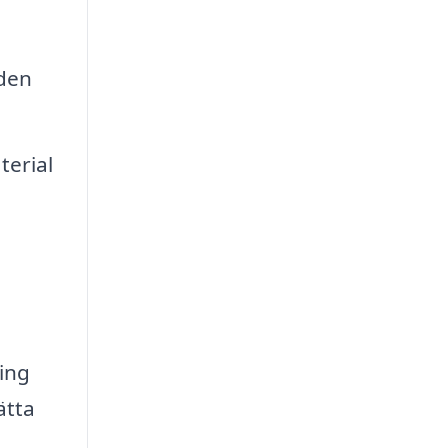
 den
terial
ing
ätta