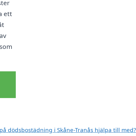
ster
 ett
åt
 av
 som
 på dödsbostädning i Skåne-Tranås hjälpa till med?