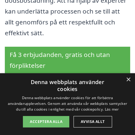
dödsbostädning. Att ha hjälp av experter
kan underlätta processen och se till att
allt genomförs på ett respektfullt och
effektivt sätt.
Få 3 erbjudanden, gratis och utan
förpliktelser
×
Denna webbplats använder
cookies
Sök efter en
Denna webbplats använder cookies för att förbättra
användarupplevelsen. Genom att använda vår webbplats samtycker
professionell för
du till alla cookies i enlighet med vår cookiepolicy.
Läs mer
ACCEPTERA ALLA
AVVISA ALLT
dödsbostädning i andra