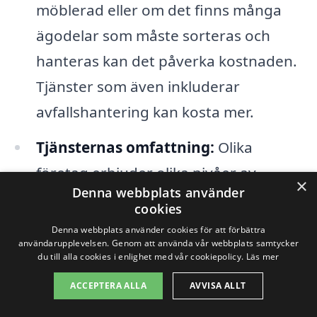
möblerad eller om det finns många
ägodelar som måste sorteras och
hanteras kan det påverka kostnaden.
Tjänster som även inkluderar
avfallshantering kan kosta mer.
Tjänsternas omfattning:
Olika
företag erbjuder olika nivåer av
×
Denna webbplats använder
tjänster. Vissa företag kan erbjuda en
cookies
grundläggande städning medan
Denna webbplats använder cookies för att förbättra
användarupplevelsen. Genom att använda vår webbplats samtycker
andra inkluderar djupare service,
du till alla cookies i enlighet med vår cookiepolicy.
Läs mer
såsom att packa och transportera
ACCEPTERA ALLA
AVVISA ALLT
ägodelar.