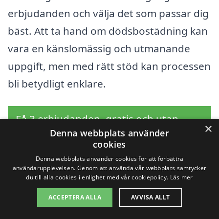
erbjudanden och välja det som passar dig
bäst. Att ta hand om dödsbostädning kan
vara en känslomässig och utmanande
uppgift, men med rätt stöd kan processen
bli betydligt enklare.
Få 3 erbjudanden, gratis och utan
×
Denna webbplats använder
förpliktelser
cookies
Denna webbplats använder cookies för att förbättra
användarupplevelsen. Genom att använda vår webbplats samtycker
du till alla cookies i enlighet med vår cookiepolicy.
Läs mer
Sök efter en
ACCEPTERA ALLA
AVVISA ALLT
professionell för