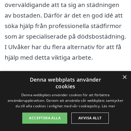
överväldigande att ta sig an städningen
av bostaden. Därför är det en god idé att
söka hjälp från professionella städfirmor
som är specialiserade på dödsbostädning.
I Ulvåker har du flera alternativ för att få
hjälp med detta viktiga arbete.
Det finns många städföretag i området
×
Denna webbplats använder
som erbjuder dödsbostädning. Att anlita
cookies
Denna webbplats använder cookies för att förbättra
en professionell firma gör att du kan
användarupplevelsen. Genom att använda vår webbplats samtycker
känna dig trygg i att arbetet blir utfört på
du till alla cookies i enlighet med vår cookiepolicy.
Läs mer
ett respektfullt och effektivt sätt. Här är
ACCEPTERA ALLA
AVVISA ALLT
några av de närliggande städer där du