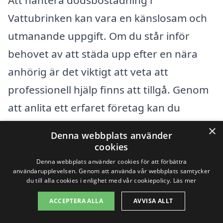
Att hantera dödsbostädning i
Vattubrinken kan vara en känslosam och
utmanande uppgift. Om du står inför
behovet av att städa upp efter en nära
anhörig är det viktigt att veta att
professionell hjälp finns att tillgå. Genom
att anlita ett erfaret företag kan du
underlätta processen och säkerställa att
×
Denna webbplats använder
allt görs på ett respektfullt och effektivt
cookies
sätt. Du kan enkelt hitta en lämplig tjänst
Denna webbplats använder cookies för att förbättra
användarupplevelsen. Genom att använda vår webbplats samtycker
genom plattformar som xn--
du till alla cookies i enlighet med vår cookiepolicy.
Läs mer
ddsbostdning-pris-wqb94a.se, där du kan
ACCEPTERA ALLA
AVVISA ALLT
begära offerter från flera olika företag