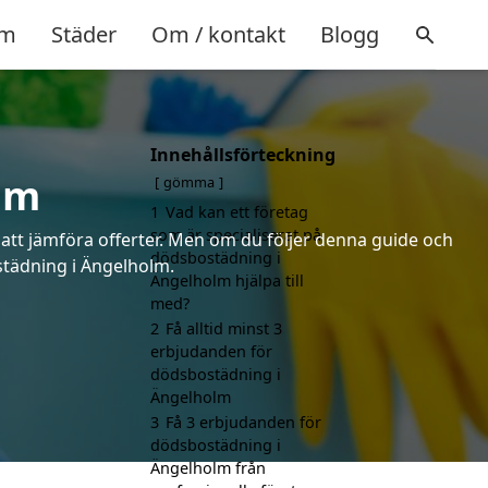
m
Städer
Om / kontakt
Blogg
Innehållsförteckning
lm
gömma
1
Vad kan ett företag
som är specialiserat på
 att jämföra offerter. Men om du följer denna guide och
dödsbostädning i
ostädning i Ängelholm.
Ängelholm hjälpa till
med?
2
Få alltid minst 3
erbjudanden för
dödsbostädning i
Ängelholm
3
Få 3 erbjudanden för
dödsbostädning i
Ängelholm från