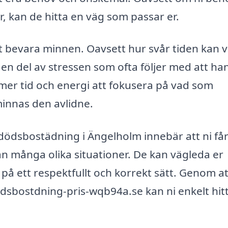
er, kan de hitta en väg som passar er.
 bevara minnen. Oavsett hur svår tiden kan v
en del av stressen som ofta följer med att ha
mer tid och energi att fokusera på vad som
minnas den avlidne.
 dödsbostädning i Ängelholm innebär att ni får
n många olika situationer. De kan vägleda er
 på ett respektfullt och korrekt sätt. Genom at
-ddsbostdning-pris-wqb94a.se kan ni enkelt hit