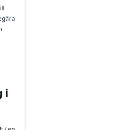
ll
begära
m
 i
t i en