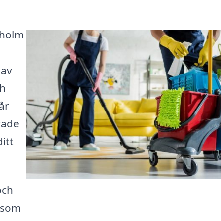
lholm
 av
ch
år
erade
itt
och
t som