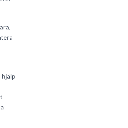
ara,
ntera
 hjälp
t
ta