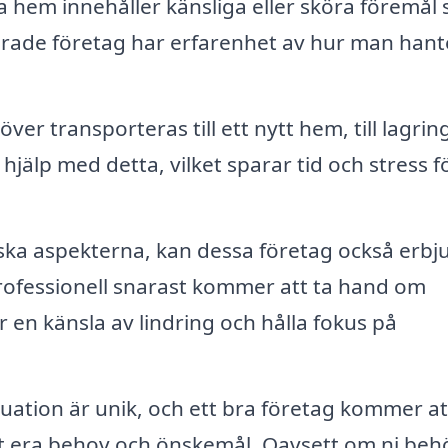
hem innehåller känsliga eller sköra föremål
rade företag har erfarenhet av hur man hant
r transporteras till ett nytt hem, till lagring
 hjälp med detta, vilket sparar tid och stress f
ka aspekterna, kan dessa företag också erbj
professionell snarast kommer att ta hand om
en känsla av lindring och hålla fokus på
tuation är unik, och ett bra företag kommer at
st era behov och önskemål. Oavsett om ni beh