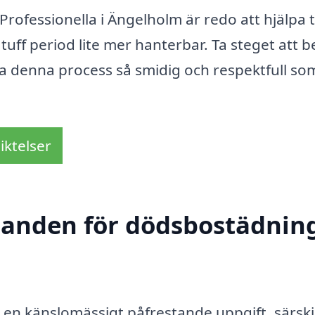
rofessionella i Ängelholm är redo att hjälpa ti
uff period lite mer hanterbar. Ta steget att 
öra denna process så smidig och respektfull so
iktelser
udanden för dödsbostädning
n känslomässigt påfrestande uppgift, särskil