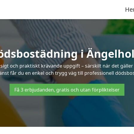
He
ödsbostädning i Ängelho
t och praktiskt krävande uppgift – särskilt när det gäller
änst får du en enkel och trygg väg till professionell dödsb
Få 3 erbjudanden, gratis och utan förpliktelser