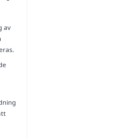
g av
a
eras.
de
ädning
tt