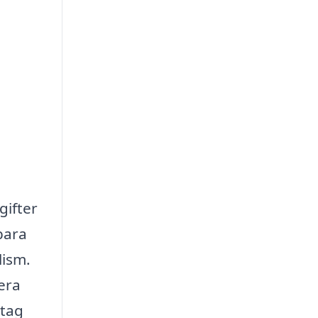
gifter
bara
lism.
era
etag