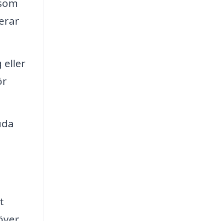
 som
erar
 eller
ör
uda
t
över