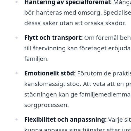
Hantering av specialföremål:
Många 
bör hanteras med omsorg. Specialise
dessa saker utan att orsaka skador.
Flytt och transport:
Om föremål behöve
till återvinning kan företaget erbjuda
familjen.
Emotionellt stöd:
Förutom de praktis
känslomässigt stöd. Att veta att en 
städningen kan ge familjemedlemmar 
sorgprocessen.
Flexibilitet och anpassning:
Varje si
kunna anpassa sina tjänster efter ju