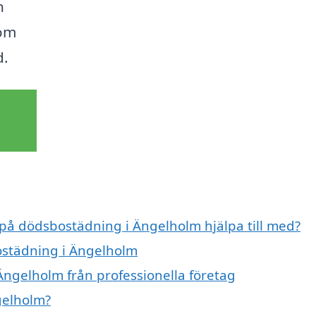
n
som
d.
 på dödsbostädning i Ängelholm hjälpa till med?
ostädning i Ängelholm
ngelholm från professionella företag
gelholm?