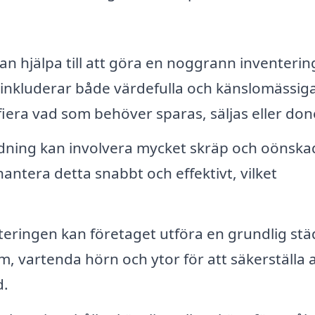
n hjälpa till att göra en noggrann inventerin
 inkluderar både värdefulla och känslomässig
tifiera vad som behöver sparas, säljas eller don
ning kan involvera mycket skräp och oönska
antera detta snabbt och effektivt, vilket
teringen kan företaget utföra en grundlig st
m, vartenda hörn och ytor för att säkerställa a
d.