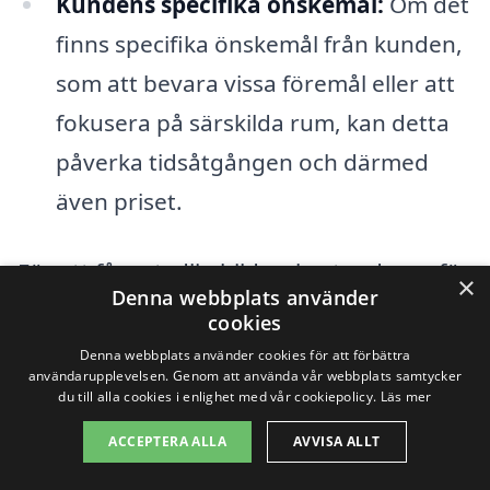
Kundens specifika önskemål:
Om det
finns specifika önskemål från kunden,
som att bevara vissa föremål eller att
fokusera på särskilda rum, kan detta
påverka tidsåtgången och därmed
även priset.
För att få en tydlig bild av kostnaderna för
×
Denna webbplats använder
dödsbostädning i Äspered är det en bra
cookies
idé att jämföra olika offerter från företag i
Denna webbplats använder cookies för att förbättra
användarupplevelsen. Genom att använda vår webbplats samtycker
området. På vår plattform kan du enkelt
du till alla cookies i enlighet med vår cookiepolicy.
Läs mer
få flera offerter från olika städfirmor som
ACCEPTERA ALLA
AVVISA ALLT
specialiserar sig på dödsbostädning.