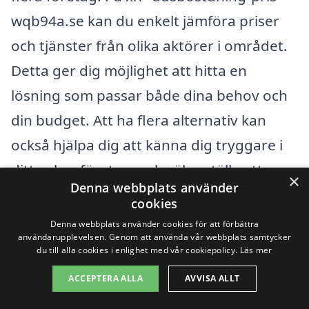
wqb94a.se kan du enkelt jämföra priser
och tjänster från olika aktörer i området.
Detta ger dig möjlighet att hitta en
lösning som passar både dina behov och
din budget. Att ha flera alternativ kan
också hjälpa dig att känna dig tryggare i
ditt val av företag, och säkerställa att
×
Denna webbplats använder
städningen utförs professionellt och med
cookies
respekt för den avlidnes egendom och
Denna webbplats använder cookies för att förbättra
användarupplevelsen. Genom att använda vår webbplats samtycker
minne.
du till alla cookies i enlighet med vår cookiepolicy.
Läs mer
ACCEPTERA ALLA
AVVISA ALLT
Få 3 erbjudanden, gratis och utan