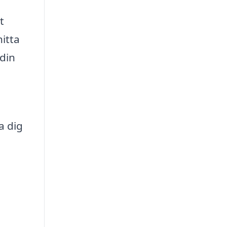
t
hitta
 din
a dig