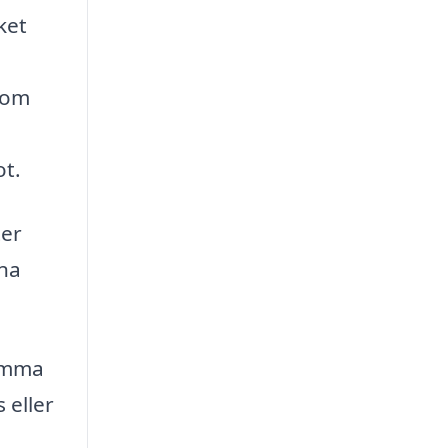
ket
nom
ot.
ter
ena
tömma
 eller