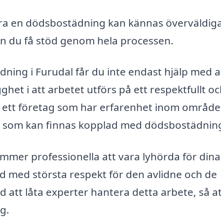
ra en dödsbostädning kan kännas överväldig
n du få stöd genom hela processen.
dning i Furudal får du inte endast hjälp med a
het i att arbetet utförs på ett respektfullt o
älja ett företag som har erfarenhet inom område
g som kan finnas kopplad med dödsbostädnin
mer professionella att vara lyhörda för dina
d med största respekt för den avlidne och de
d att låta experter hantera detta arbete, så a
g.