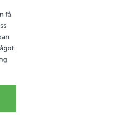
n få
oss
 kan
ågot.
ing