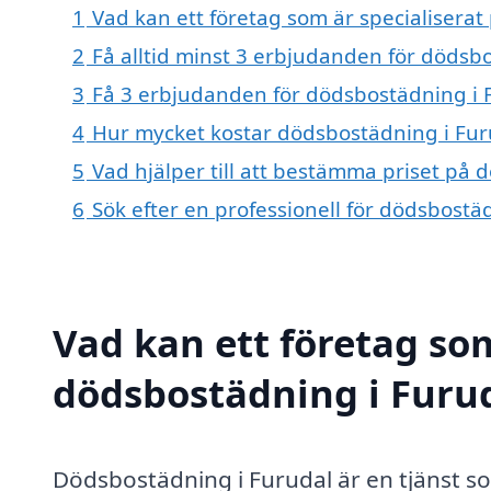
1
Vad kan ett företag som är specialiserat
2
Få alltid minst 3 erbjudanden för dödsb
3
Få 3 erbjudanden för dödsbostädning i F
4
Hur mycket kostar dödsbostädning i Fur
5
Vad hjälper till att bestämma priset på 
6
Sök efter en professionell för dödsbostä
Vad kan ett företag som
dödsbostädning i Furud
Dödsbostädning i Furudal är en tjänst so