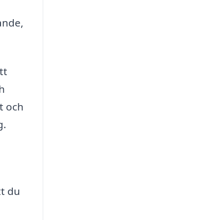
ande,
tt
ch
t och
g.
tt du