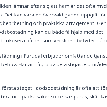
liden lämnar efter sig ett hem är det ofta myc
. Det kan vara en överväldigande uppgift för
sorgbearbetning och praktiska arragement. Ge
r dödsbostädning kan du både få hjälp med det
 att fokusera på det som verkligen betyder någ
städning i Furudal erbjuder omfattande tjäns
a behov. Här är några av de viktigaste områd
 första steget i dödsbostädning är ofta att 
rtera och packa saker som ska sparas, skänkas