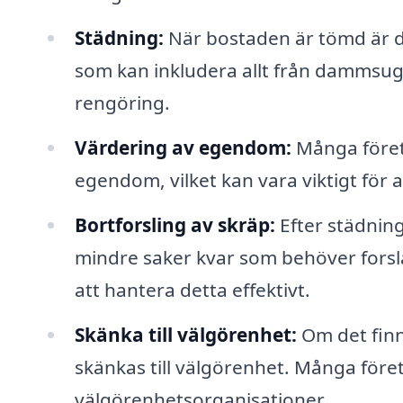
Städning:
När bostaden är tömd är d
som kan inkludera allt från dammsug
rengöring.
Värdering av egendom:
Många företa
egendom, vilket kan vara viktigt för a
Bortforsling av skräp:
Efter städning
mindre saker kvar som behöver forsla 
att hantera detta effektivt.
Skänka till välgörenhet:
Om det finn
skänkas till välgörenhet. Många för
välgörenhetsorganisationer.