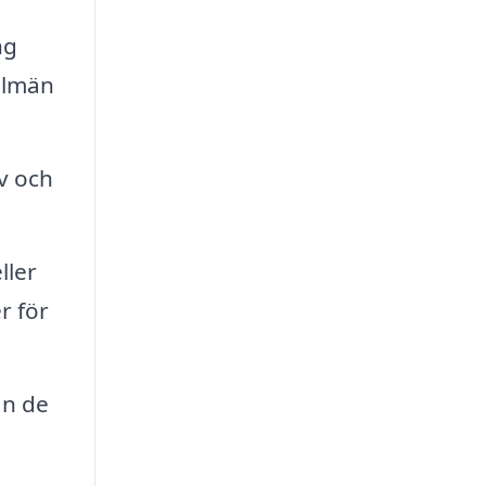
ng
llmän
v och
ller
r för
an de