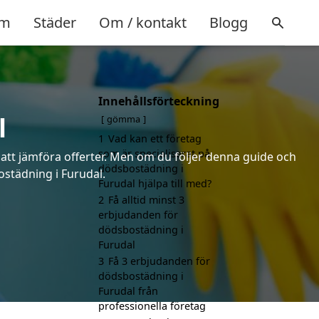
m
Städer
Om / kontakt
Blogg
Innehållsförteckning
l
gömma
1
Vad kan ett företag
som är specialiserat på
 att jämföra offerter. Men om du följer denna guide och
dödsbostädning i
ostädning i Furudal.
Furudal hjälpa till med?
2
Få alltid minst 3
erbjudanden för
dödsbostädning i
Furudal
3
Få 3 erbjudanden för
dödsbostädning i
Furudal från
professionella företag