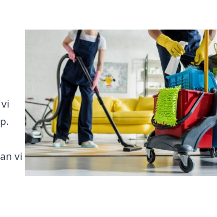
vi
lp.
an vi