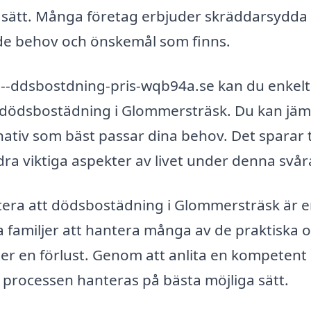
vt sätt. Många företag erbjuder skräddarsydda
de behov och önskemål som finns.
-ddsbostdning-pris-wqb94a.se kan du enkelt
 dödsbostädning i Glommersträsk. Du kan jäm
ernativ som bäst passar dina behov. Det sparar 
ra viktiga aspekter av livet under denna svåra
otera att dödsbostädning i Glommersträsk är 
pa familjer att hantera många av de praktiska 
er en förlust. Genom att anlita en kompetent
t processen hanteras på bästa möjliga sätt.