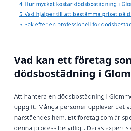
4
Hur mycket kostar dödsbostädning i Gl
5
Vad hjälper till att bestämma priset på
6
Sök efter en professionell för dödsbost
Vad kan ett företag som
dödsbostädning i Glomm
Att hantera en dödsbostädning i Glomm
uppgift. Många personer upplever det so
närståendes hem. Ett företag som är spe
denna process betydligt. Deras expertis