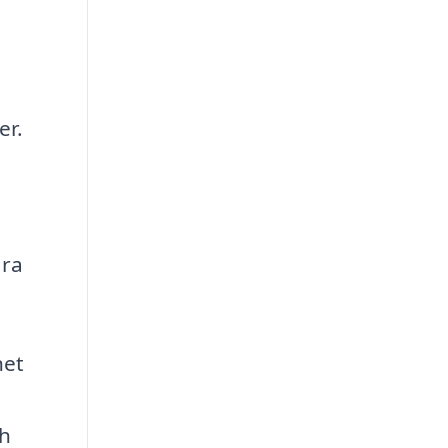
er.
ara
het
ch