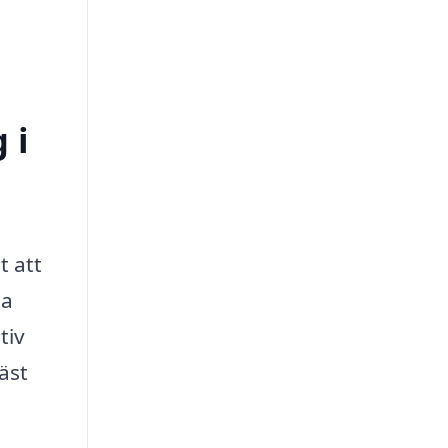
 i
t att
la
tiv
äst