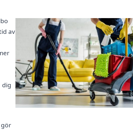
sbo
tid av
 mer
 dig
 gör