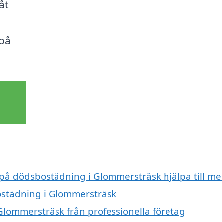
Låt
 på
t på dödsbostädning i Glommersträsk hjälpa till me
bostädning i Glommersträsk
Glommersträsk från professionella företag