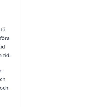
 få
föra
tid
 tid.
en
och
 och