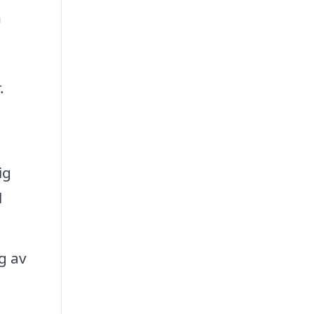
n
.
ig
l
g av