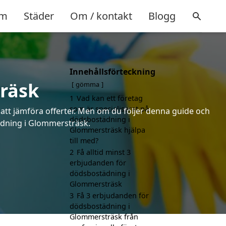
m
Städer
Om / kontakt
Blogg
Innehållsförteckning
räsk
gömma
1
Vad kan ett företag
som är specialiserat på
 att jämföra offerter. Men om du följer denna guide och
dödsbostädning i
tädning i Glommersträsk.
Glommersträsk hjälpa
till med?
2
Få alltid minst 3
erbjudanden för
dödsbostädning i
Glommersträsk
3
Få 3 erbjudanden för
dödsbostädning i
Glommersträsk från