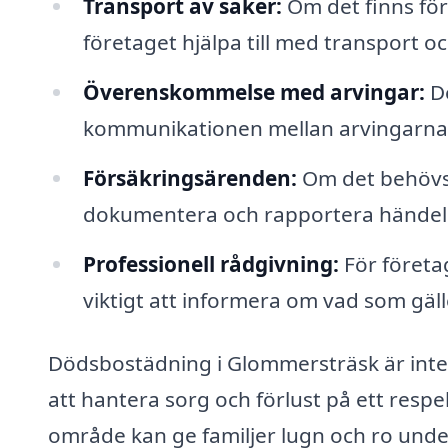
Transport av saker:
Om det finns före
företaget hjälpa till med transport och
Överenskommelse med arvingar:
De
kommunikationen mellan arvingarna, v
Försäkringsärenden:
Om det behövs k
dokumentera och rapportera händelse
Professionell rådgivning:
För företa
viktigt att informera om vad som gäll
Dödsbostädning i Glommersträsk är inte 
att hantera sorg och förlust på ett respek
område kan ge familjer lugn och ro under