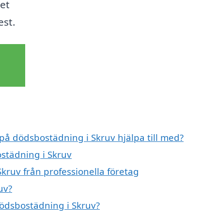
tet
st.
 på dödsbostädning i Skruv hjälpa till med?
ostädning i Skruv
kruv från professionella företag
uv?
dödsbostädning i Skruv?