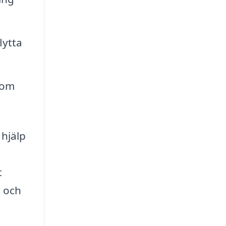
lytta
 om
 hjälp
t
t och