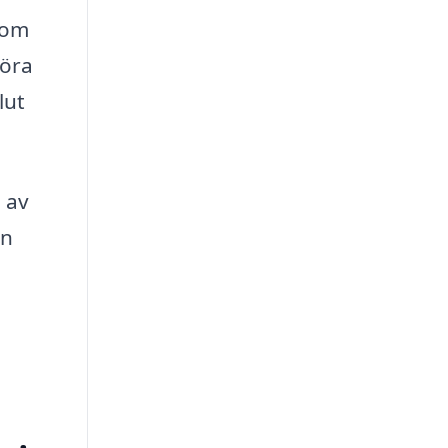
som
föra
lut
 av
en