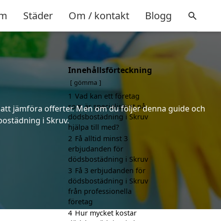
m
Städer
Om / kontakt
Blogg
Innehållsförteckning
gömma
1
Vad kan ett företag
som är specialiserat på
 att jämföra offerter. Men om du följer denna guide och
dödsbostädning i Skruv
bostädning i Skruv.
hjälpa till med?
2
Få alltid minst 3
erbjudanden för
dödsbostädning i Skruv
3
Få 3 erbjudanden för
dödsbostädning i Skruv
från professionella
företag
4
Hur mycket kostar