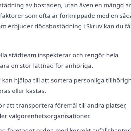
 städning av bostaden, utan även en mängd a
ssfaktorer som ofta är förknippade med en så
som erbjuder dödsbostädning i Skruv kan du få
lla städteam inspekterar och rengör hela
 vara en stor lättnad för anhöriga.
kan hjälpa till att sortera personliga tillhörig
as eller kastas.
r att transportera föremål till andra platser,
eller välgörenhetsorganisationer.
n företaget ordna med korrekt avfallshanter