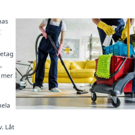
nas
I
retag
,
h mer
hela
. Låt