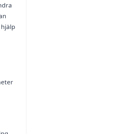
ndra
dan
 hjälp
heter
ing