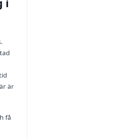
 i
.
stad
tid
är är
h få