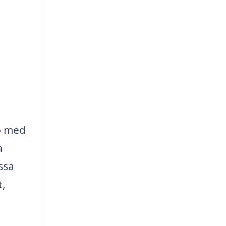
p med
a
ssa
t,