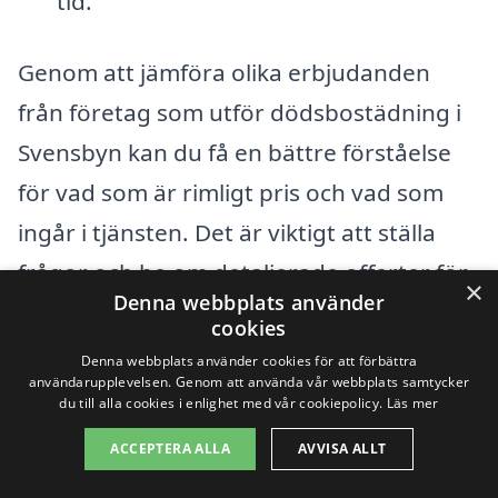
tid.
Genom att jämföra olika erbjudanden
från företag som utför dödsbostädning i
Svensbyn kan du få en bättre förståelse
för vad som är rimligt pris och vad som
ingår i tjänsten. Det är viktigt att ställa
frågor och be om detaljerade offerter för
×
Denna webbplats använder
att säkerställa att du väljer den bästa
cookies
lösningen för din situation. Att använda
Denna webbplats använder cookies för att förbättra
användarupplevelsen. Genom att använda vår webbplats samtycker
en plattform som hjälper dig att enkelt
du till alla cookies i enlighet med vår cookiepolicy.
Läs mer
samla in flera erbjudanden kan spara
ACCEPTERA ALLA
AVVISA ALLT
både tid och pengar, samtidigt som det