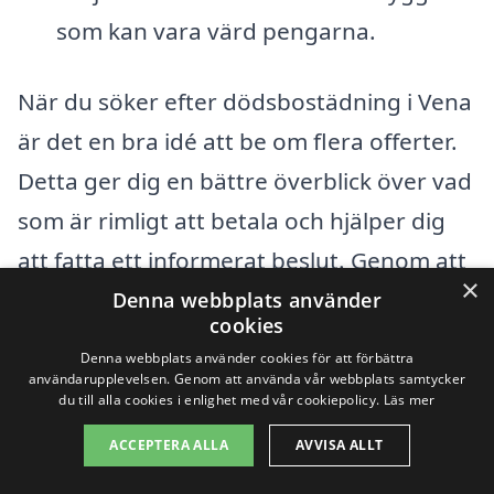
som kan vara värd pengarna.
När du söker efter dödsbostädning i Vena
är det en bra idé att be om flera offerter.
Detta ger dig en bättre överblick över vad
som är rimligt att betala och hjälper dig
att fatta ett informerat beslut. Genom att
×
jämföra priser och tjänster kan du hitta en
Denna webbplats använder
cookies
städfirma som passar just dina behov och
Denna webbplats använder cookies för att förbättra
din budget.
användarupplevelsen. Genom att använda vår webbplats samtycker
du till alla cookies i enlighet med vår cookiepolicy.
Läs mer
Att hantera en dödsbostädning är en
ACCEPTERA ALLA
AVVISA ALLT
känslomässig och praktisk utmaning, så