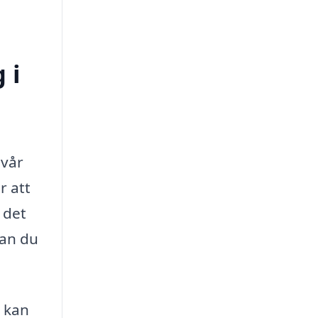
 i
svår
r att
 det
nan du
 kan