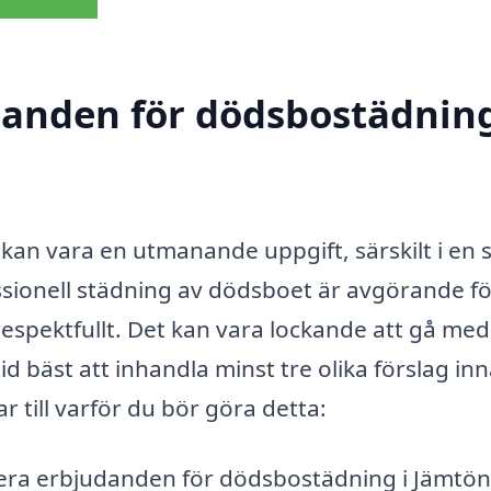
udanden för dödsbostädning
kan vara en utmanande uppgift, särskilt i en 
essionell städning av dödsboet är avgörande fö
 respektfullt. Det kan vara lockande att gå med
id bäst att inhandla minst tre olika förslag in
r till varför du bör göra detta:
era erbjudanden för dödsbostädning i Jämtön