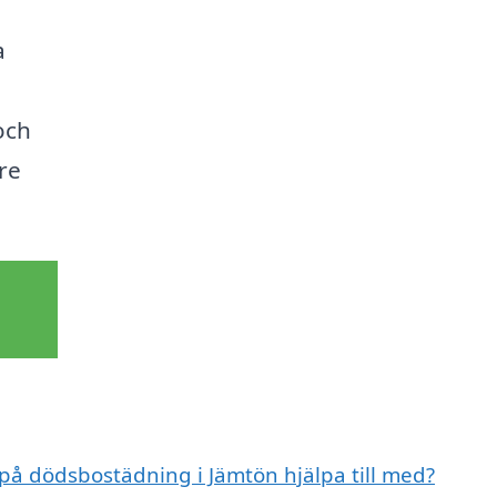
a
och
re
 på dödsbostädning i Jämtön hjälpa till med?