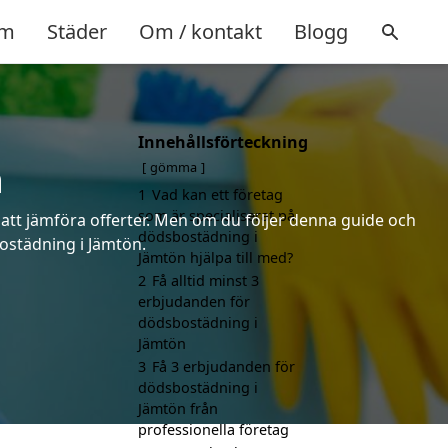
m
Städer
Om / kontakt
Blogg
Innehållsförteckning
n
gömma
1
Vad kan ett företag
som är specialiserat på
 att jämföra offerter. Men om du följer denna guide och
dödsbostädning i
bostädning i Jämtön.
Jämtön hjälpa till med?
2
Få alltid minst 3
erbjudanden för
dödsbostädning i
Jämtön
3
Få 3 erbjudanden för
dödsbostädning i
Jämtön från
professionella företag