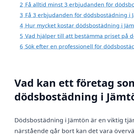
2
Få alltid minst 3 erbjudanden för dödsb
3
Få 3 erbjudanden för dödsbostädning i J
4
Hur mycket kostar dödsbostädning i Jäm
5
Vad hjälper till att bestämma priset på
6
Sök efter en professionell för dödsbost
Vad kan ett företag som
dödsbostädning i Jämtö
Dödsbostädning i Jämtön är en viktig tjän
närstående går bort kan det vara övervä