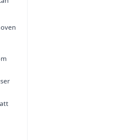
kan
ehoven
som
iser
att