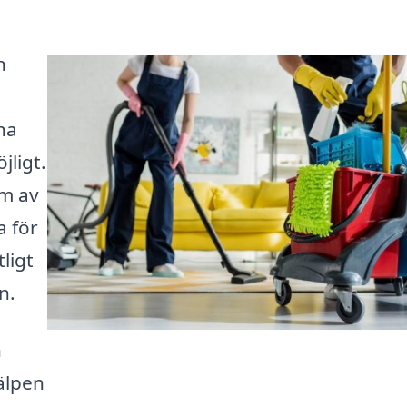
n
na
jligt.
em av
a för
tligt
n.
h
jälpen