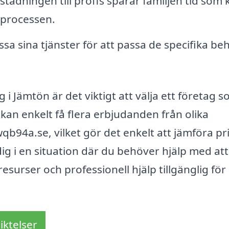
tädningen till proffs sparar familjen tid som 
eprocessen.
a sina tjänster för att passa de specifika b
i Jämtön är det viktigt att välja ett företag 
 kan enkelt få flera erbjudanden från olika
qb94a.se, vilket gör det enkelt att jämföra pr
ig i en situation där du behöver hjälp med att
surser och professionell hjälp tillgänglig för 
iktelser