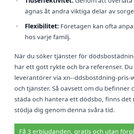
Tidseffektivitet:
Genom att överlåta s
ägnas åt andra viktiga delar av sorg
Flexibilitet:
Företagen kan ofta anpass
hos varje familj.
När du söker tjänster för dödsbostädning 
har ett gott rykte och bra referenser. Du
leverantörer via xn--ddsbostdning-pris-w
och tjänster. Så oavsett om du befinner d
städa och hantera ett dödsbo, finns det re
stödja dig genom denna svåra tid.
Få 3 erbjudanden, gratis och utan förpl