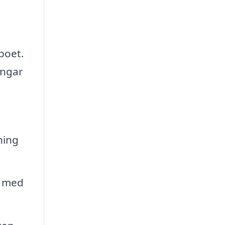
boet.
ingar
ning
r med