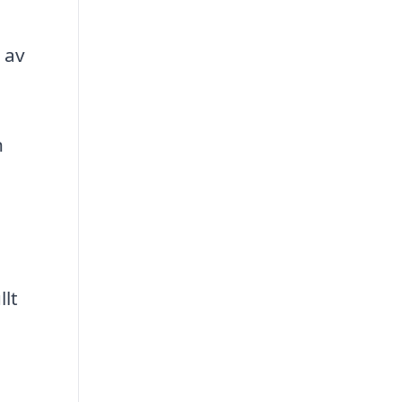
 av
h
lt