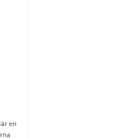
När en
erna