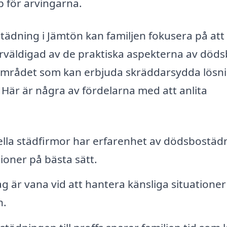
lp för arvingarna.
tädning i Jämtön kan familjen fokusera på att
erväldigad av de praktiska aspekterna av döds
i området som kan erbjuda skräddarsydda lösn
 Här är några av fördelarna med att anlita
lla städfirmor har erfarenhet av dödsbostäd
ioner på bästa sätt.
g är vana vid att hantera känsliga situatione
n.