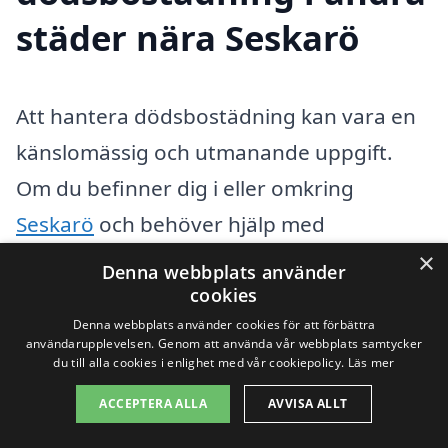
städer nära Seskarö
Att hantera dödsbostädning kan vara en
känslomässig och utmanande uppgift.
Om du befinner dig i eller omkring
Seskarö
och behöver hjälp med
dödsbostädning, finns det flera alternativ
×
Denna webbplats använder
att överväga i närliggande städer. Genom
cookies
Denna webbplats använder cookies för att förbättra
att anlita ett professionellt städteam kan
användarupplevelsen. Genom att använda vår webbplats samtycker
du säkerställa att processen går smidigt
du till alla cookies i enlighet med vår cookiepolicy.
Läs mer
och respektfullt, vilket ofta är en
ACCEPTERA ALLA
AVVISA ALLT
högtprioriterad aspekt i den här typen av